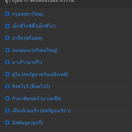
ดูว่าภูมิอากาศเปลี่ยนไปอย่างไรใน:
กรุงเทพฯ (ไทย)
เม็กซิโกซิตี้ (เม็กซิโก)
ปารีส (ฝรั่งเศส)
ลอนดอน (บริเตนใหญ่)
มาเก๊า (มาเก๊า)
ดูไบ (สหรัฐอาหรับเอมิเรตส์)
สิงคโปร์ (สิงคโปร์)
กัวลาลัมเปอร์ (มาเลเซีย)
เมืองนิวยอร์ก (สหรัฐอเมริกา)
อิสตันบูล (ตุรกี)