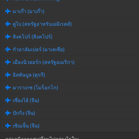
มาเก๊า (มาเก๊า)
ดูไบ (สหรัฐอาหรับเอมิเรตส์)
สิงคโปร์ (สิงคโปร์)
กัวลาลัมเปอร์ (มาเลเซีย)
เมืองนิวยอร์ก (สหรัฐอเมริกา)
อิสตันบูล (ตุรกี)
มาราเกช (โมร็อกโก)
เซี่ยงไฮ้ (จีน)
ปักกิ่ง (จีน)
เซินเจิ้น (จีน)