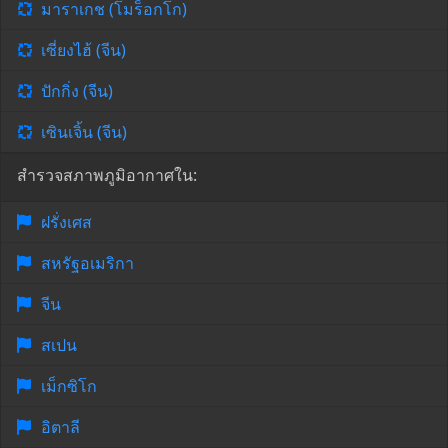
มาราเกช (โมร็อกโก)
เซี่ยงไฮ้ (จีน)
ปักกิ่ง (จีน)
เซินเจิ้น (จีน)
สำรวจสภาพภูมิอากาศใน:
ฝรั่งเศส
สหรัฐอเมริกา
จีน
สเปน
เม็กซิโก
อิตาลี