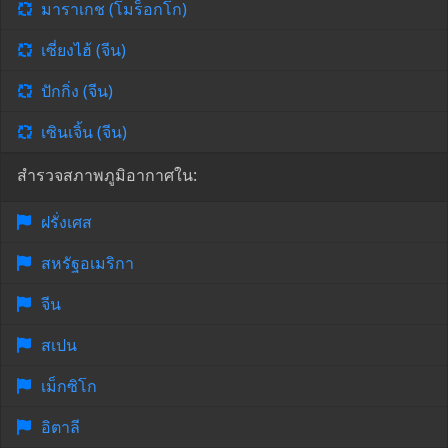
มาราเกช (โมร็อกโก)
เซี่ยงไฮ้ (จีน)
ปักกิ่ง (จีน)
เซินเจิ้น (จีน)
สำรวจสภาพภูมิอากาศใน:
ฝรั่งเศส
สหรัฐอเมริกา
จีน
สเปน
เม็กซิโก
อิตาลี