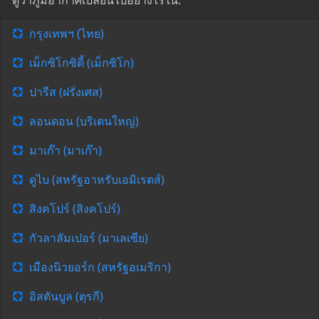
ดูว่าภูมิอากาศเปลี่ยนไปอย่างไรใน:
กรุงเทพฯ (ไทย)
เม็กซิโกซิตี้ (เม็กซิโก)
ปารีส (ฝรั่งเศส)
ลอนดอน (บริเตนใหญ่)
มาเก๊า (มาเก๊า)
ดูไบ (สหรัฐอาหรับเอมิเรตส์)
สิงคโปร์ (สิงคโปร์)
กัวลาลัมเปอร์ (มาเลเซีย)
เมืองนิวยอร์ก (สหรัฐอเมริกา)
อิสตันบูล (ตุรกี)