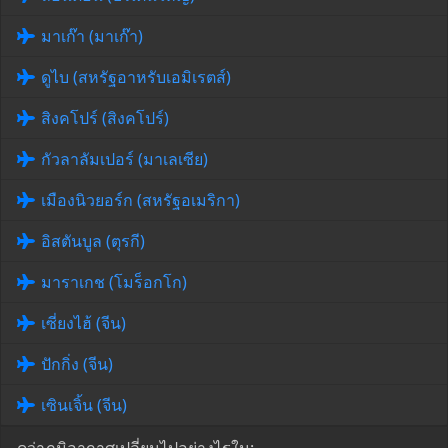
มาเก๊า (มาเก๊า)
ดูไบ (สหรัฐอาหรับเอมิเรตส์)
สิงคโปร์ (สิงคโปร์)
กัวลาลัมเปอร์ (มาเลเซีย)
เมืองนิวยอร์ก (สหรัฐอเมริกา)
อิสตันบูล (ตุรกี)
มาราเกช (โมร็อกโก)
เซี่ยงไฮ้ (จีน)
ปักกิ่ง (จีน)
เซินเจิ้น (จีน)