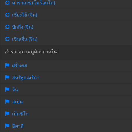
มาราเกช (โมร็อกโก)
เซี่ยงไฮ้ (จีน)
ปักกิ่ง (จีน)
เซินเจิ้น (จีน)
สำรวจสภาพภูมิอากาศใน:
ฝรั่งเศส
สหรัฐอเมริกา
จีน
สเปน
เม็กซิโก
อิตาลี