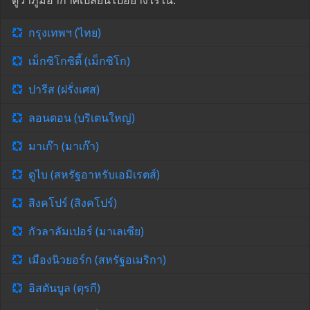
ดูว่าภูมิอากาศเปลี่ยนไปอย่างไรใน:
กรุงเทพฯ (ไทย)
เม็กซิโกซิตี้ (เม็กซิโก)
ปารีส (ฝรั่งเศส)
ลอนดอน (บริเตนใหญ่)
มาเก๊า (มาเก๊า)
ดูไบ (สหรัฐอาหรับเอมิเรตส์)
สิงคโปร์ (สิงคโปร์)
กัวลาลัมเปอร์ (มาเลเซีย)
เมืองนิวยอร์ก (สหรัฐอเมริกา)
อิสตันบูล (ตุรกี)