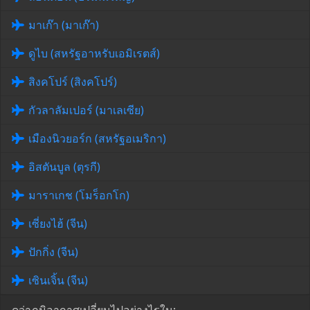
มาเก๊า (มาเก๊า)
ดูไบ (สหรัฐอาหรับเอมิเรตส์)
สิงคโปร์ (สิงคโปร์)
กัวลาลัมเปอร์ (มาเลเซีย)
เมืองนิวยอร์ก (สหรัฐอเมริกา)
อิสตันบูล (ตุรกี)
มาราเกช (โมร็อกโก)
เซี่ยงไฮ้ (จีน)
ปักกิ่ง (จีน)
เซินเจิ้น (จีน)