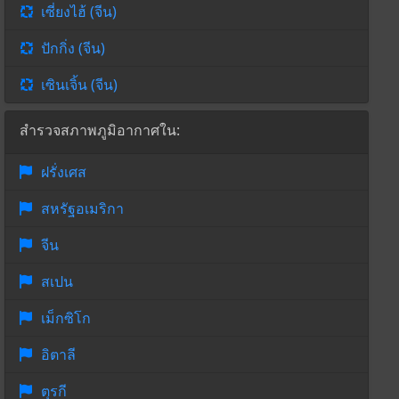
เซี่ยงไฮ้ (จีน)
ปักกิ่ง (จีน)
เซินเจิ้น (จีน)
สำรวจสภาพภูมิอากาศใน:
ฝรั่งเศส
สหรัฐอเมริกา
จีน
สเปน
เม็กซิโก
อิตาลี
ตุรกี