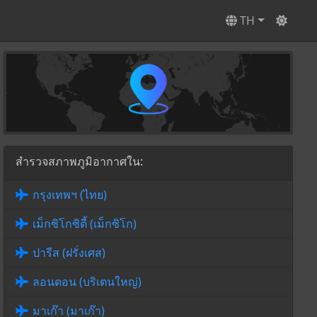
TH
สำรวจสภาพภูมิอากาศใน:
กรุงเทพฯ (ไทย)
เม็กซิโกซิตี้ (เม็กซิโก)
ปารีส (ฝรั่งเศส)
ลอนดอน (บริเตนใหญ่)
มาเก๊า (มาเก๊า)