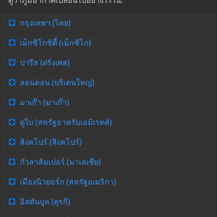
ดูว่าภูมิอากาศเปลี่ยนไปอย่างไรใน:
กรุงเทพฯ (ไทย)
เม็กซิโกซิตี้ (เม็กซิโก)
ปารีส (ฝรั่งเศส)
ลอนดอน (บริเตนใหญ่)
มาเก๊า (มาเก๊า)
ดูไบ (สหรัฐอาหรับเอมิเรตส์)
สิงคโปร์ (สิงคโปร์)
กัวลาลัมเปอร์ (มาเลเซีย)
เมืองนิวยอร์ก (สหรัฐอเมริกา)
อิสตันบูล (ตุรกี)