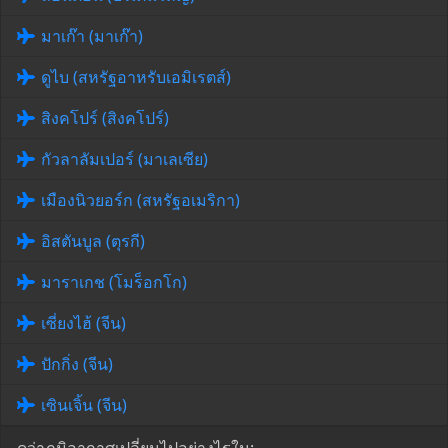
มาเก๊า (มาเก๊า)
ดูไบ (สหรัฐอาหรับเอมิเรตส์)
สิงคโปร์ (สิงคโปร์)
กัวลาลัมเปอร์ (มาเลเซีย)
เมืองนิวยอร์ก (สหรัฐอเมริกา)
อิสตันบูล (ตุรกี)
มาราเกช (โมร็อกโก)
เซี่ยงไฮ้ (จีน)
ปักกิ่ง (จีน)
เซินเจิ้น (จีน)