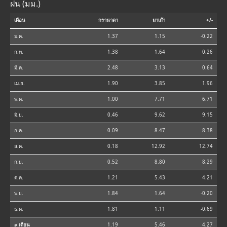
ฝน (มม.)
เดือน
กรานาดา
มาเก๊า
+/-
ม.ค.
1.37
1.15
-0.22
ก.พ.
1.38
1.64
0.26
มี.ค.
2.48
3.13
0.64
เม.ย.
1.90
3.85
1.96
พ.ค.
1.00
7.71
6.71
มิ.ย.
0.46
9.62
9.15
ก.ค.
0.09
8.47
8.38
ส.ค.
0.18
12.92
12.74
ก.ย.
0.52
8.80
8.29
ต.ค.
1.21
5.43
4.21
พ.ย.
1.84
1.64
-0.20
ธ.ค.
1.81
1.11
-0.69
⌀ เดือน
1.19
5.46
4.27