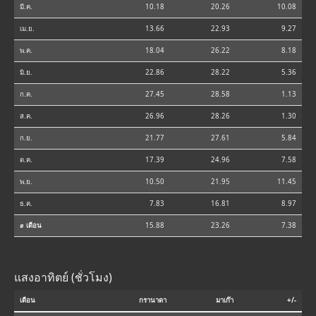
มี.ค.
10.18
20.26
10.08
เม.ย.
13.66
22.93
9.27
พ.ค.
18.04
26.22
8.18
มิ.ย.
22.86
28.22
5.36
ก.ค.
27.45
28.58
1.13
ส.ค.
26.96
28.26
1.30
ก.ย.
21.77
27.61
5.84
ต.ค.
17.39
24.96
7.58
พ.ย.
10.50
21.95
11.45
ธ.ค.
7.83
16.81
8.97
⌀ เดือน
15.88
23.26
7.38
แสงอาทิตย์ (ชั่วโมง)
เดือน
กรานาดา
มาเก๊า
+/-