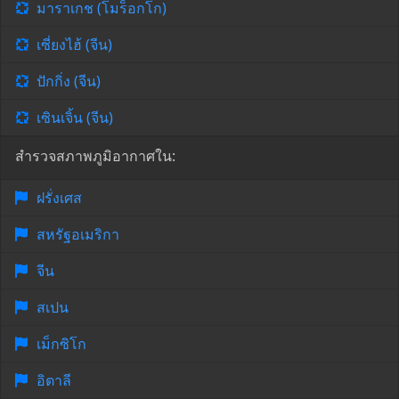
มาราเกช (โมร็อกโก)
เซี่ยงไฮ้ (จีน)
ปักกิ่ง (จีน)
เซินเจิ้น (จีน)
สำรวจสภาพภูมิอากาศใน:
ฝรั่งเศส
สหรัฐอเมริกา
จีน
สเปน
เม็กซิโก
อิตาลี