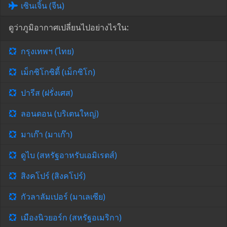
เซินเจิ้น (จีน)
ดูว่าภูมิอากาศเปลี่ยนไปอย่างไรใน:
กรุงเทพฯ (ไทย)
เม็กซิโกซิตี้ (เม็กซิโก)
ปารีส (ฝรั่งเศส)
ลอนดอน (บริเตนใหญ่)
มาเก๊า (มาเก๊า)
ดูไบ (สหรัฐอาหรับเอมิเรตส์)
สิงคโปร์ (สิงคโปร์)
กัวลาลัมเปอร์ (มาเลเซีย)
เมืองนิวยอร์ก (สหรัฐอเมริกา)