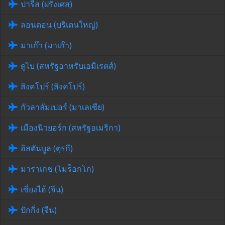
ปารีส (ฝรั่งเศส)
ลอนดอน (บริเตนใหญ่)
มาเก๊า (มาเก๊า)
ดูไบ (สหรัฐอาหรับเอมิเรตส์)
สิงคโปร์ (สิงคโปร์)
กัวลาลัมเปอร์ (มาเลเซีย)
เมืองนิวยอร์ก (สหรัฐอเมริกา)
อิสตันบูล (ตุรกี)
มาราเกช (โมร็อกโก)
เซี่ยงไฮ้ (จีน)
ปักกิ่ง (จีน)