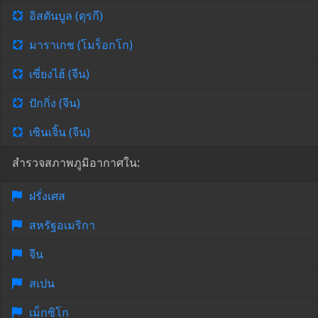
อิสตันบูล (ตุรกี)
มาราเกช (โมร็อกโก)
เซี่ยงไฮ้ (จีน)
ปักกิ่ง (จีน)
เซินเจิ้น (จีน)
สำรวจสภาพภูมิอากาศใน:
ฝรั่งเศส
สหรัฐอเมริกา
จีน
สเปน
เม็กซิโก