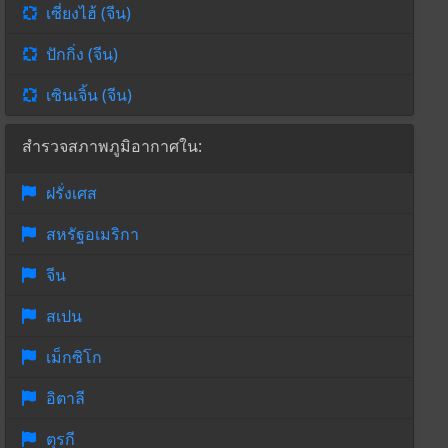
เซี่ยงไฮ้ (จีน)
ปักกิ่ง (จีน)
เซินเจิ้น (จีน)
สำรวจสภาพภูมิอากาศใน:
ฝรั่งเศส
สหรัฐอเมริกา
จีน
สเปน
เม็กซิโก
อิตาลี
ตุรกี