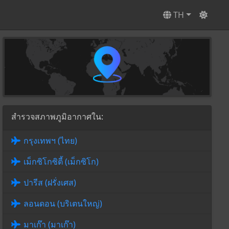
TH
สำรวจสภาพภูมิอากาศใน:
กรุงเทพฯ (ไทย)
เม็กซิโกซิตี้ (เม็กซิโก)
ปารีส (ฝรั่งเศส)
ลอนดอน (บริเตนใหญ่)
มาเก๊า (มาเก๊า)