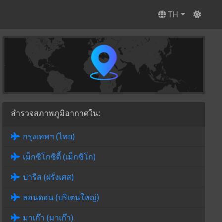
TH
สำรวจสภาพภูมิอากาศใน:
กรุงเทพฯ (ไทย)
เม็กซิโกซิตี้ (เม็กซิโก)
ปารีส (ฝรั่งเศส)
ลอนดอน (บริเตนใหญ่)
มาเก๊า (มาเก๊า)