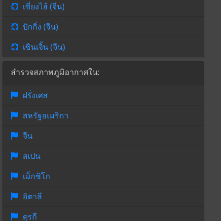
เซี่ยงไฮ้ (จีน)
ปักกิ่ง (จีน)
เซินเจิ้น (จีน)
สำรวจสภาพภูมิอากาศใน:
ฝรั่งเศส
สหรัฐอเมริกา
จีน
สเปน
เม็กซิโก
อิตาลี
ตุรกี