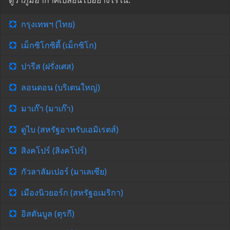
ดูว่าภูมิอากาศเปลี่ยนไปอย่างไรใน:
กรุงเทพฯ (ไทย)
เม็กซิโกซิตี้ (เม็กซิโก)
ปารีส (ฝรั่งเศส)
ลอนดอน (บริเตนใหญ่)
มาเก๊า (มาเก๊า)
ดูไบ (สหรัฐอาหรับเอมิเรตส์)
สิงคโปร์ (สิงคโปร์)
กัวลาลัมเปอร์ (มาเลเซีย)
เมืองนิวยอร์ก (สหรัฐอเมริกา)
อิสตันบูล (ตุรกี)