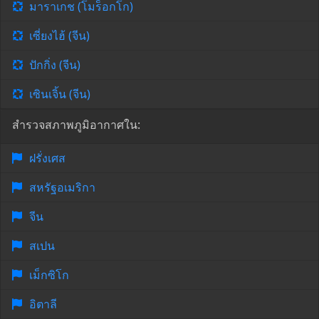
มาราเกช (โมร็อกโก)
เซี่ยงไฮ้ (จีน)
ปักกิ่ง (จีน)
เซินเจิ้น (จีน)
สำรวจสภาพภูมิอากาศใน:
ฝรั่งเศส
สหรัฐอเมริกา
จีน
สเปน
เม็กซิโก
อิตาลี