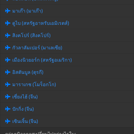
มาเก๊า (มาเก๊า)
ดูไบ (สหรัฐอาหรับเอมิเรตส์)
สิงคโปร์ (สิงคโปร์)
กัวลาลัมเปอร์ (มาเลเซีย)
เมืองนิวยอร์ก (สหรัฐอเมริกา)
อิสตันบูล (ตุรกี)
มาราเกช (โมร็อกโก)
เซี่ยงไฮ้ (จีน)
ปักกิ่ง (จีน)
เซินเจิ้น (จีน)