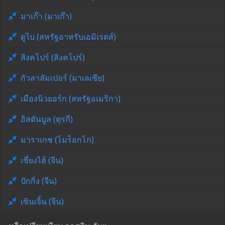
มาเก๊า (มาเก๊า)
ดูไบ (สหรัฐอาหรับเอมิเรตส์)
สิงคโปร์ (สิงคโปร์)
กัวลาลัมเปอร์ (มาเลเซีย)
เมืองนิวยอร์ก (สหรัฐอเมริกา)
อิสตันบูล (ตุรกี)
มาราเกช (โมร็อกโก)
เซี่ยงไฮ้ (จีน)
ปักกิ่ง (จีน)
เซินเจิ้น (จีน)