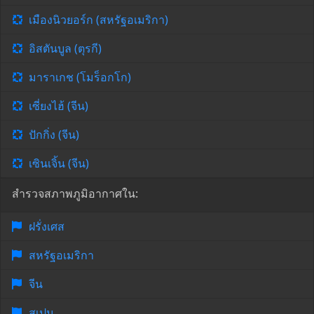
เมืองนิวยอร์ก (สหรัฐอเมริกา)
อิสตันบูล (ตุรกี)
มาราเกช (โมร็อกโก)
เซี่ยงไฮ้ (จีน)
ปักกิ่ง (จีน)
เซินเจิ้น (จีน)
สำรวจสภาพภูมิอากาศใน:
ฝรั่งเศส
สหรัฐอเมริกา
จีน
สเปน