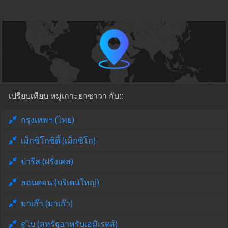
เปรียบเทียบ หมู่เกาะยาซาวา กับ::
กรุงเทพฯ (ไทย)
เม็กซิโกซิตี้ (เม็กซิโก)
ปารีส (ฝรั่งเศส)
ลอนดอน (บริเตนใหญ่)
มาเก๊า (มาเก๊า)
ดูไบ (สหรัฐอาหรับเอมิเรตส์)