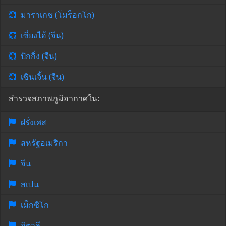
มาราเกช (โมร็อกโก)
เซี่ยงไฮ้ (จีน)
ปักกิ่ง (จีน)
เซินเจิ้น (จีน)
สำรวจสภาพภูมิอากาศใน:
ฝรั่งเศส
สหรัฐอเมริกา
จีน
สเปน
เม็กซิโก
อิตาลี