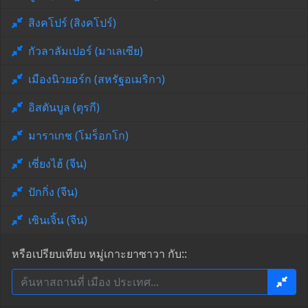
สิงคโปร์ (สิงคโปร์)
กัวลาลัมเปอร์ (มาเลเซีย)
เมืองนิวยอร์ก (สหรัฐอเมริกา)
อิสตันบูล (ตุรกี)
มาราเกช (โมร็อกโก)
เซี่ยงไฮ้ (จีน)
ปักกิ่ง (จีน)
เซินเจิ้น (จีน)
หรือเปรียบเทียบ หมู่เกาะยาซาวา กับ::