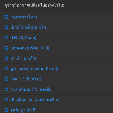
ดูว่าภูมิอากาศเปลี่ยนไปอย่างไรใน:
กรุงเทพฯ (ไทย)
เม็กซิโกซิตี้ (เม็กซิโก)
ปารีส (ฝรั่งเศส)
ลอนดอน (บริเตนใหญ่)
มาเก๊า (มาเก๊า)
ดูไบ (สหรัฐอาหรับเอมิเรตส์)
สิงคโปร์ (สิงคโปร์)
กัวลาลัมเปอร์ (มาเลเซีย)
เมืองนิวยอร์ก (สหรัฐอเมริกา)
อิสตันบูล (ตุรกี)