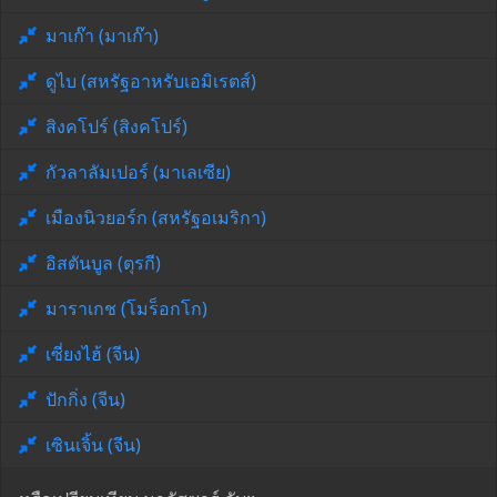
มาเก๊า (มาเก๊า)
ดูไบ (สหรัฐอาหรับเอมิเรตส์)
สิงคโปร์ (สิงคโปร์)
กัวลาลัมเปอร์ (มาเลเซีย)
เมืองนิวยอร์ก (สหรัฐอเมริกา)
อิสตันบูล (ตุรกี)
มาราเกช (โมร็อกโก)
เซี่ยงไฮ้ (จีน)
ปักกิ่ง (จีน)
เซินเจิ้น (จีน)