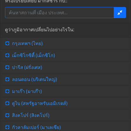
หรือเปรียบเทียบ มากัสซาร์ กับ::
ดูว่าภูมิอากาศเปลี่ยนไปอย่างไรใน:
กรุงเทพฯ (ไทย)
เม็กซิโกซิตี้ (เม็กซิโก)
ปารีส (ฝรั่งเศส)
ลอนดอน (บริเตนใหญ่)
มาเก๊า (มาเก๊า)
ดูไบ (สหรัฐอาหรับเอมิเรตส์)
สิงคโปร์ (สิงคโปร์)
กัวลาลัมเปอร์ (มาเลเซีย)