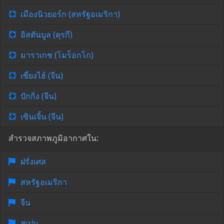
เมืองนิวยอร์ก (สหรัฐอเมริกา)
อิสตันบูล (ตุรกี)
มาราเกช (โมร็อกโก)
เซี่ยงไฮ้ (จีน)
ปักกิ่ง (จีน)
เซินเจิ้น (จีน)
สำรวจสภาพภูมิอากาศใน:
ฝรั่งเศส
สหรัฐอเมริกา
จีน
สเปน