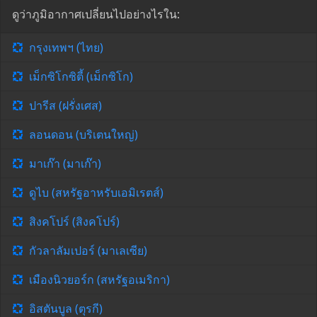
ดูว่าภูมิอากาศเปลี่ยนไปอย่างไรใน:
กรุงเทพฯ (ไทย)
เม็กซิโกซิตี้ (เม็กซิโก)
ปารีส (ฝรั่งเศส)
ลอนดอน (บริเตนใหญ่)
มาเก๊า (มาเก๊า)
ดูไบ (สหรัฐอาหรับเอมิเรตส์)
สิงคโปร์ (สิงคโปร์)
กัวลาลัมเปอร์ (มาเลเซีย)
เมืองนิวยอร์ก (สหรัฐอเมริกา)
อิสตันบูล (ตุรกี)