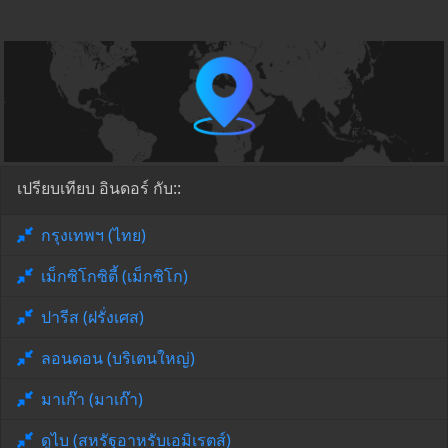
เปรียบเทียบ อินดอร์ กับ::
กรุงเทพฯ (ไทย)
เม็กซิโกซิตี้ (เม็กซิโก)
ปารีส (ฝรั่งเศส)
ลอนดอน (บริเตนใหญ่)
มาเก๊า (มาเก๊า)
ดูไบ (สหรัฐอาหรับเอมิเรตส์)