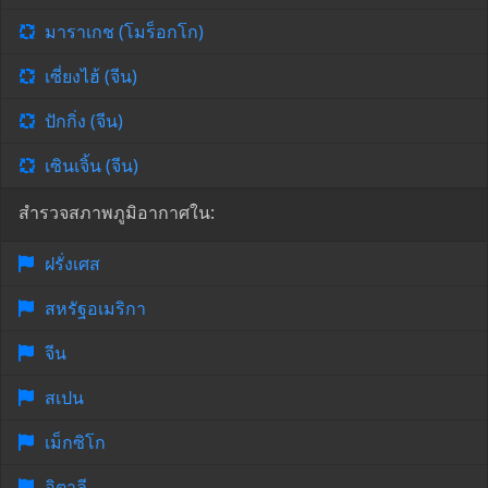
มาราเกช (โมร็อกโก)
เซี่ยงไฮ้ (จีน)
ปักกิ่ง (จีน)
เซินเจิ้น (จีน)
สำรวจสภาพภูมิอากาศใน:
ฝรั่งเศส
สหรัฐอเมริกา
จีน
สเปน
เม็กซิโก
อิตาลี