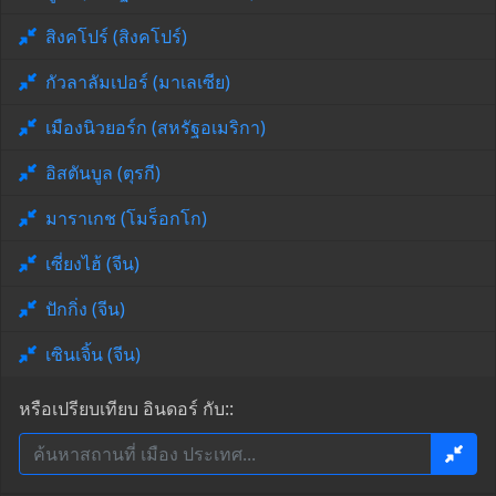
สิงคโปร์ (สิงคโปร์)
กัวลาลัมเปอร์ (มาเลเซีย)
เมืองนิวยอร์ก (สหรัฐอเมริกา)
อิสตันบูล (ตุรกี)
มาราเกช (โมร็อกโก)
เซี่ยงไฮ้ (จีน)
ปักกิ่ง (จีน)
เซินเจิ้น (จีน)
หรือเปรียบเทียบ อินดอร์ กับ::