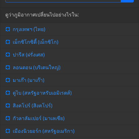
ดูว่าภูมิอากาศเปลี่ยนไปอย่างไรใน:
กรุงเทพฯ (ไทย)
เม็กซิโกซิตี้ (เม็กซิโก)
ปารีส (ฝรั่งเศส)
ลอนดอน (บริเตนใหญ่)
มาเก๊า (มาเก๊า)
ดูไบ (สหรัฐอาหรับเอมิเรตส์)
สิงคโปร์ (สิงคโปร์)
กัวลาลัมเปอร์ (มาเลเซีย)
เมืองนิวยอร์ก (สหรัฐอเมริกา)