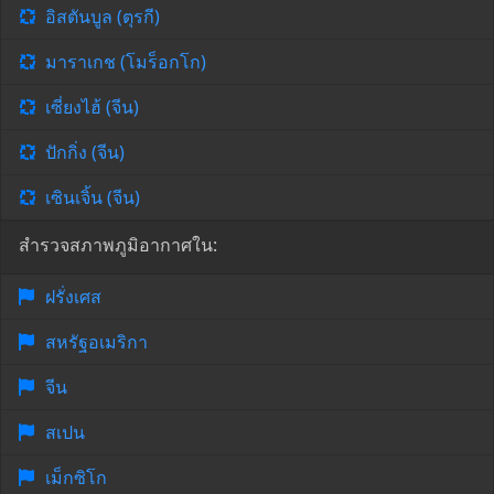
อิสตันบูล (ตุรกี)
มาราเกช (โมร็อกโก)
เซี่ยงไฮ้ (จีน)
ปักกิ่ง (จีน)
เซินเจิ้น (จีน)
สำรวจสภาพภูมิอากาศใน:
ฝรั่งเศส
สหรัฐอเมริกา
จีน
สเปน
เม็กซิโก