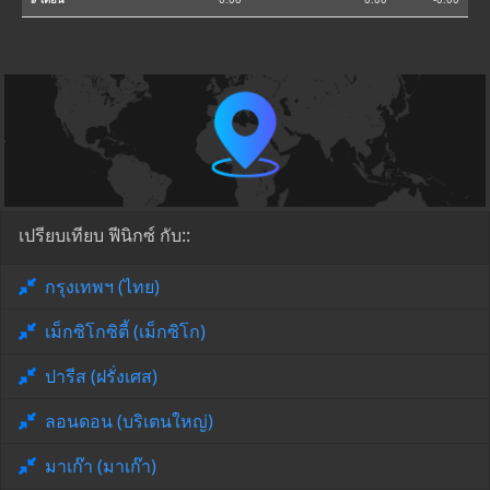
เปรียบเทียบ ฟีนิกซ์ กับ::
กรุงเทพฯ (ไทย)
เม็กซิโกซิตี้ (เม็กซิโก)
ปารีส (ฝรั่งเศส)
ลอนดอน (บริเตนใหญ่)
มาเก๊า (มาเก๊า)