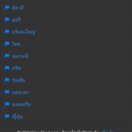
อิตาลี
ตุรกี
บริเตนใหญ่
ไทย
เยอรมนี
กรีซ
รัสเซีย
แคนาดา
ออสเตรีย
ญี่ปุ่น