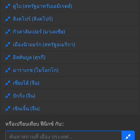
ดูไบ (สหรัฐอาหรับเอมิเรตส์)
สิงคโปร์ (สิงคโปร์)
กัวลาลัมเปอร์ (มาเลเซีย)
เมืองนิวยอร์ก (สหรัฐอเมริกา)
อิสตันบูล (ตุรกี)
มาราเกช (โมร็อกโก)
เซี่ยงไฮ้ (จีน)
ปักกิ่ง (จีน)
เซินเจิ้น (จีน)
หรือเปรียบเทียบ ฟีนิกซ์ กับ::