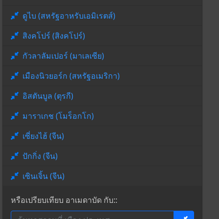
ดูไบ (สหรัฐอาหรับเอมิเรตส์)
สิงคโปร์ (สิงคโปร์)
กัวลาลัมเปอร์ (มาเลเซีย)
เมืองนิวยอร์ก (สหรัฐอเมริกา)
อิสตันบูล (ตุรกี)
มาราเกช (โมร็อกโก)
เซี่ยงไฮ้ (จีน)
ปักกิ่ง (จีน)
เซินเจิ้น (จีน)
หรือเปรียบเทียบ อาเมดาบัด กับ::