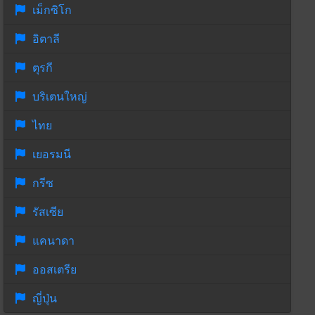
เม็กซิโก
อิตาลี
ตุรกี
บริเตนใหญ่
ไทย
เยอรมนี
กรีซ
รัสเซีย
แคนาดา
ออสเตรีย
ญี่ปุ่น