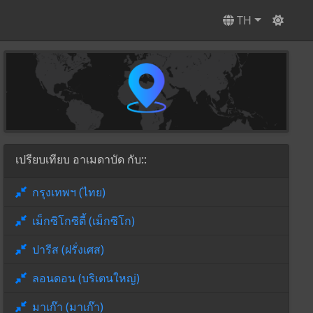
TH
เปรียบเทียบ อาเมดาบัด กับ::
กรุงเทพฯ (ไทย)
เม็กซิโกซิตี้ (เม็กซิโก)
ปารีส (ฝรั่งเศส)
ลอนดอน (บริเตนใหญ่)
มาเก๊า (มาเก๊า)