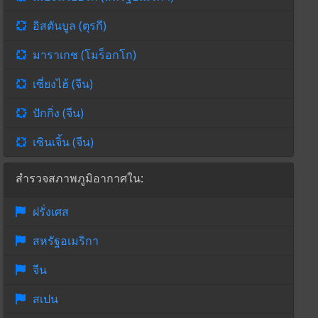
อิสตันบูล (ตุรกี)
มาราเกช (โมร็อกโก)
เซี่ยงไฮ้ (จีน)
ปักกิ่ง (จีน)
เซินเจิ้น (จีน)
สำรวจสภาพภูมิอากาศใน:
ฝรั่งเศส
สหรัฐอเมริกา
จีน
สเปน