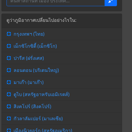
ดูว่าภูมิอากาศเปลี่ยนไปอย่างไรใน:
กรุงเทพฯ (ไทย)
เม็กซิโกซิตี้ (เม็กซิโก)
ปารีส (ฝรั่งเศส)
ลอนดอน (บริเตนใหญ่)
มาเก๊า (มาเก๊า)
ดูไบ (สหรัฐอาหรับเอมิเรตส์)
สิงคโปร์ (สิงคโปร์)
กัวลาลัมเปอร์ (มาเลเซีย)
เมืองนิวยอร์ก (สหรัฐอเมริกา)