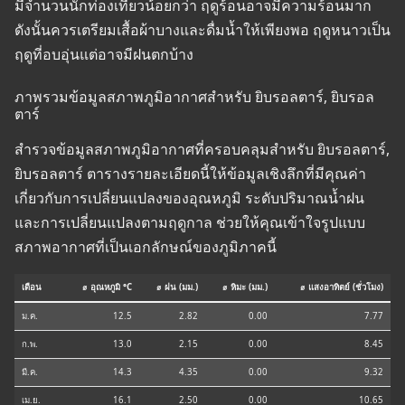
มีจำนวนนักท่องเที่ยวน้อยกว่า ฤดูร้อนอาจมีความร้อนมาก
ดังนั้นควรเตรียมเสื้อผ้าบางและดื่มน้ำให้เพียงพอ ฤดูหนาวเป็น
ฤดูที่อบอุ่นแต่อาจมีฝนตกบ้าง
ภาพรวมข้อมูลสภาพภูมิอากาศสำหรับ ยิบรอลตาร์, ยิบรอล
ตาร์
สำรวจข้อมูลสภาพภูมิอากาศที่ครอบคลุมสำหรับ ยิบรอลตาร์,
ยิบรอลตาร์ ตารางรายละเอียดนี้ให้ข้อมูลเชิงลึกที่มีคุณค่า
เกี่ยวกับการเปลี่ยนแปลงของอุณหภูมิ ระดับปริมาณน้ำฝน
และการเปลี่ยนแปลงตามฤดูกาล ช่วยให้คุณเข้าใจรูปแบบ
สภาพอากาศที่เป็นเอกลักษณ์ของภูมิภาคนี้
เดือน
⌀ อุณหภูมิ °C
⌀ ฝน (มม.)
⌀ หิมะ (มม.)
⌀ แสงอาทิตย์ (ชั่วโมง)
ม.ค.
12.5
2.82
0.00
7.77
ก.พ.
13.0
2.15
0.00
8.45
มี.ค.
14.3
4.35
0.00
9.32
เม.ย.
16.1
2.50
0.00
10.65