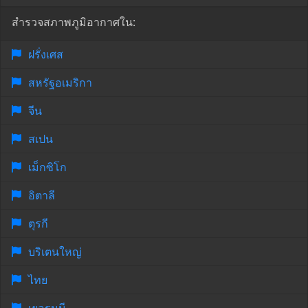
สำรวจสภาพภูมิอากาศใน:
ฝรั่งเศส
สหรัฐอเมริกา
จีน
สเปน
เม็กซิโก
อิตาลี
ตุรกี
บริเตนใหญ่
ไทย