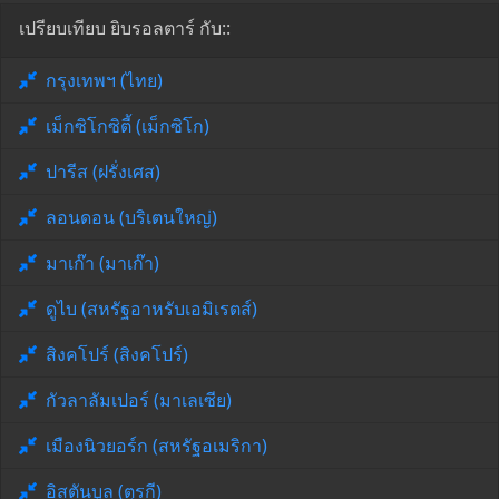
เปรียบเทียบ ยิบรอลตาร์ กับ::
กรุงเทพฯ (ไทย)
เม็กซิโกซิตี้ (เม็กซิโก)
ปารีส (ฝรั่งเศส)
ลอนดอน (บริเตนใหญ่)
มาเก๊า (มาเก๊า)
ดูไบ (สหรัฐอาหรับเอมิเรตส์)
สิงคโปร์ (สิงคโปร์)
กัวลาลัมเปอร์ (มาเลเซีย)
เมืองนิวยอร์ก (สหรัฐอเมริกา)
อิสตันบูล (ตุรกี)