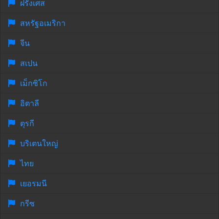
ฝรั่งเศส
สหรัฐอเมริกา
จีน
สเปน
เม็กซิโก
อิตาลี
ตุรกี
บริเตนใหญ่
ไทย
เยอรมนี
กรีซ