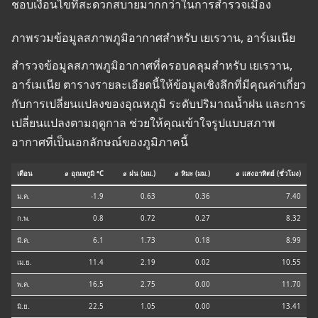
ชอบเงื่อนไขที่สะดวกสบายมากกว่าในการสำรวจเมือง
ภาพรวมข้อมูลสภาพภูมิอากาศสำหรับ เยเรวาน, อาร์เมเนีย
สำรวจข้อมูลสภาพภูมิอากาศที่ครอบคลุมสำหรับ เยเรวาน,
อาร์เมเนีย ตารางรายละเอียดนี้ให้ข้อมูลเชิงลึกที่มีคุณค่าเกี่ยว
กับการเปลี่ยนแปลงของอุณหภูมิ ระดับปริมาณน้ำฝน และการ
เปลี่ยนแปลงตามฤดูกาล ช่วยให้คุณเข้าใจรูปแบบสภาพ
อากาศที่เป็นเอกลักษณ์ของภูมิภาคนี้
เดือน
⌀ อุณหภูมิ °C
⌀ ฝน (มม.)
⌀ หิมะ (มม.)
⌀ แสงอาทิตย์ (ชั่วโมง)
ม.ค.
-1.9
0.63
0.36
7.40
ก.พ.
0.8
0.72
0.27
8.32
มี.ค.
6.1
1.73
0.18
8.99
เม.ย.
11.4
2.19
0.02
10.55
พ.ค.
16.5
2.75
0.00
11.70
มิ.ย.
22.5
1.05
0.00
13.41