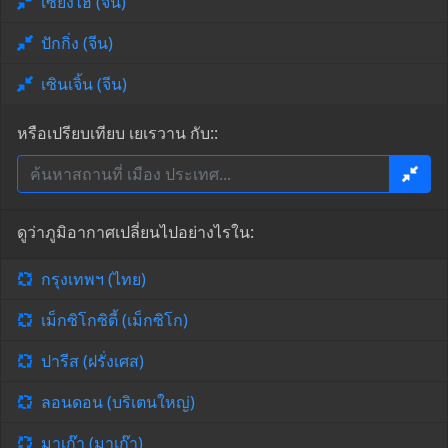
เซี่ยงไฮ้ (จีน)
ปักกิ่ง (จีน)
เซินเจิ้น (จีน)
หรือเปรียบเทียบ เยเรวาน กับ::
ดูว่าภูมิอากาศเปลี่ยนไปอย่างไรใน:
กรุงเทพฯ (ไทย)
เม็กซิโกซิตี้ (เม็กซิโก)
ปารีส (ฝรั่งเศส)
ลอนดอน (บริเตนใหญ่)
มาเก๊า (มาเก๊า)