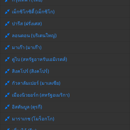
เม็กซิโกซิตี้ (เม็กซิโก)
ปารีส (ฝรั่งเศส)
ลอนดอน (บริเตนใหญ่)
มาเก๊า (มาเก๊า)
ดูไบ (สหรัฐอาหรับเอมิเรตส์)
สิงคโปร์ (สิงคโปร์)
กัวลาลัมเปอร์ (มาเลเซีย)
เมืองนิวยอร์ก (สหรัฐอเมริกา)
อิสตันบูล (ตุรกี)
มาราเกช (โมร็อกโก)