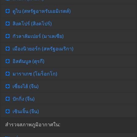
ดูไบ (สหรัฐอาหรับเอมิเรตส์)
สิงคโปร์ (สิงคโปร์)
กัวลาลัมเปอร์ (มาเลเซีย)
เมืองนิวยอร์ก (สหรัฐอเมริกา)
อิสตันบูล (ตุรกี)
มาราเกช (โมร็อกโก)
เซี่ยงไฮ้ (จีน)
ปักกิ่ง (จีน)
เซินเจิ้น (จีน)
สำรวจสภาพภูมิอากาศใน: