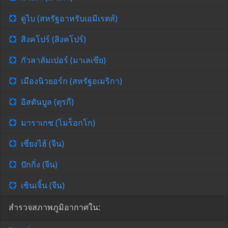
ดูไบ (สหรัฐอาหรับเอมิเรตส์)
สิงคโปร์ (สิงคโปร์)
กัวลาลัมเปอร์ (มาเลเซีย)
เมืองนิวยอร์ก (สหรัฐอเมริกา)
อิสตันบูล (ตุรกี)
มาราเกช (โมร็อกโก)
เซี่ยงไฮ้ (จีน)
ปักกิ่ง (จีน)
เซินเจิ้น (จีน)
สำรวจสภาพภูมิอากาศใน: