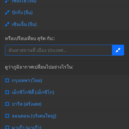
เซี่ยงไฮ้ (จีน)
ปักกิ่ง (จีน)
เซินเจิ้น (จีน)
หรือเปรียบเทียบ สุรัต กับ::
ดูว่าภูมิอากาศเปลี่ยนไปอย่างไรใน:
กรุงเทพฯ (ไทย)
เม็กซิโกซิตี้ (เม็กซิโก)
ปารีส (ฝรั่งเศส)
ลอนดอน (บริเตนใหญ่)
มาเก๊า (มาเก๊า)