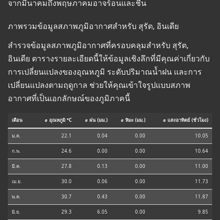
จากมีนาคมถึงพฤษภาคมอาจร้อนและชื้น
ภาพรวมข้อมูลสภาพภูมิอากาศสำหรับ สุรัต, อินเดีย
สำรวจข้อมูลสภาพภูมิอากาศที่ครอบคลุมสำหรับ สุรัต,
อินเดีย ตารางรายละเอียดนี้ให้ข้อมูลเชิงลึกที่มีคุณค่าเกี่ยวกับ
การเปลี่ยนแปลงของอุณหภูมิ ระดับปริมาณน้ำฝน และการ
เปลี่ยนแปลงตามฤดูกาล ช่วยให้คุณเข้าใจรูปแบบสภาพ
อากาศที่เป็นเอกลักษณ์ของภูมิภาคนี้
เดือน
⌀ อุณหภูมิ °C
⌀ ฝน (มม.)
⌀ หิมะ (มม.)
⌀ แสงอาทิตย์ (ชั่วโมง)
ม.ค.
22.1
0.04
0.00
10.05
ก.พ.
24.6
0.00
0.00
10.64
มี.ค.
27.8
0.13
0.00
11.00
เม.ย.
30.0
0.06
0.00
11.73
พ.ค.
30.7
0.43
0.00
11.87
มิ.ย.
29.3
6.05
0.00
9.85