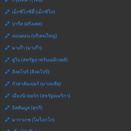
เม็กซิโกซิตี้ (เม็กซิโก)
ปารีส (ฝรั่งเศส)
ลอนดอน (บริเตนใหญ่)
มาเก๊า (มาเก๊า)
ดูไบ (สหรัฐอาหรับเอมิเรตส์)
สิงคโปร์ (สิงคโปร์)
กัวลาลัมเปอร์ (มาเลเซีย)
เมืองนิวยอร์ก (สหรัฐอเมริกา)
อิสตันบูล (ตุรกี)
มาราเกช (โมร็อกโก)