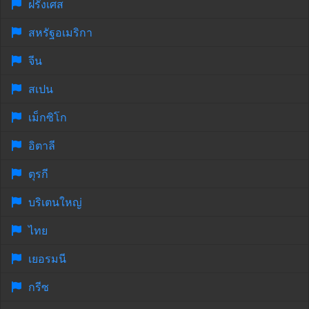
ฝรั่งเศส
สหรัฐอเมริกา
จีน
สเปน
เม็กซิโก
อิตาลี
ตุรกี
บริเตนใหญ่
ไทย
เยอรมนี
กรีซ