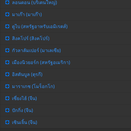
ลอนดอน (บริเตนใหญ่)
มาเก๊า (มาเก๊า)
ดูไบ (สหรัฐอาหรับเอมิเรตส์)
สิงคโปร์ (สิงคโปร์)
กัวลาลัมเปอร์ (มาเลเซีย)
เมืองนิวยอร์ก (สหรัฐอเมริกา)
อิสตันบูล (ตุรกี)
มาราเกช (โมร็อกโก)
เซี่ยงไฮ้ (จีน)
ปักกิ่ง (จีน)
เซินเจิ้น (จีน)