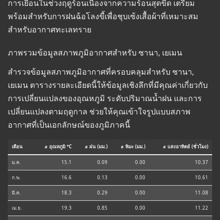
การเยือนในช่วงฤดูร้อนเนื่องจากความร้อนสุดขีด เตรียม
พร้อมสำหรับการฝนฉ้อโลงขี้เพื่อชุบเซ้งเสื้อผ้าที่เหมาะสม
สำหรับอากาศทะเลทราย
ภาพรวมข้อมูลสภาพภูมิอากาศสำหรับ ซานา, เยเมน
สำรวจข้อมูลสภาพภูมิอากาศที่ครอบคลุมสำหรับ ซานา,
เยเมน ตารางรายละเอียดนี้ให้ข้อมูลเชิงลึกที่มีคุณค่าเกี่ยวกับ
การเปลี่ยนแปลงของอุณหภูมิ ระดับปริมาณน้ำฝน และการ
เปลี่ยนแปลงตามฤดูกาล ช่วยให้คุณเข้าใจรูปแบบสภาพ
อากาศที่เป็นเอกลักษณ์ของภูมิภาคนี้
เดือน
⌀ อุณหภูมิ °C
⌀ ฝน (มม.)
⌀ หิมะ (มม.)
⌀ แสงอาทิตย์ (ชั่วโมง)
ม.ค.
15.1
0.09
0.00
10.37
ก.พ.
16.6
0.13
0.00
10.61
มี.ค.
18.3
0.29
0.00
11.08
เม.ย.
19.3
0.85
0.00
11.22