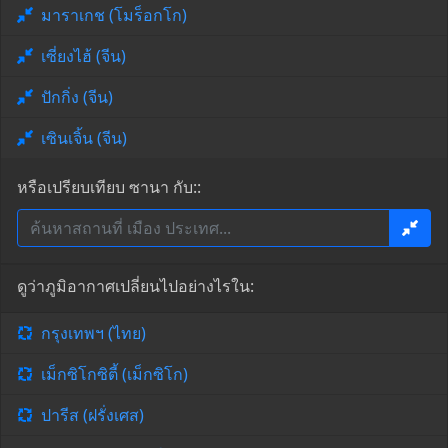
มาราเกช (โมร็อกโก)
เซี่ยงไฮ้ (จีน)
ปักกิ่ง (จีน)
เซินเจิ้น (จีน)
หรือเปรียบเทียบ ซานา กับ::
ดูว่าภูมิอากาศเปลี่ยนไปอย่างไรใน:
กรุงเทพฯ (ไทย)
เม็กซิโกซิตี้ (เม็กซิโก)
ปารีส (ฝรั่งเศส)