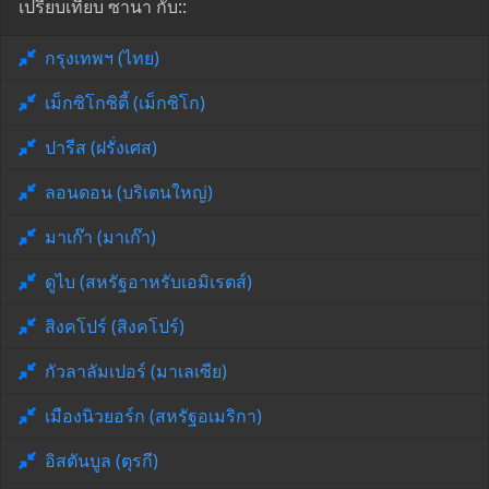
เปรียบเทียบ ซานา กับ::
กรุงเทพฯ (ไทย)
เม็กซิโกซิตี้ (เม็กซิโก)
ปารีส (ฝรั่งเศส)
ลอนดอน (บริเตนใหญ่)
มาเก๊า (มาเก๊า)
ดูไบ (สหรัฐอาหรับเอมิเรตส์)
สิงคโปร์ (สิงคโปร์)
กัวลาลัมเปอร์ (มาเลเซีย)
เมืองนิวยอร์ก (สหรัฐอเมริกา)
อิสตันบูล (ตุรกี)