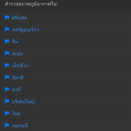
สำรวจสภาพภูมิอากาศใน:
ฝรั่งเศส
สหรัฐอเมริกา
จีน
สเปน
เม็กซิโก
อิตาลี
ตุรกี
บริเตนใหญ่
ไทย
เยอรมนี