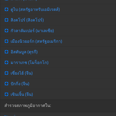
ดูไบ (สหรัฐอาหรับเอมิเรตส์)
สิงคโปร์ (สิงคโปร์)
กัวลาลัมเปอร์ (มาเลเซีย)
เมืองนิวยอร์ก (สหรัฐอเมริกา)
อิสตันบูล (ตุรกี)
มาราเกช (โมร็อกโก)
เซี่ยงไฮ้ (จีน)
ปักกิ่ง (จีน)
เซินเจิ้น (จีน)
สำรวจสภาพภูมิอากาศใน: