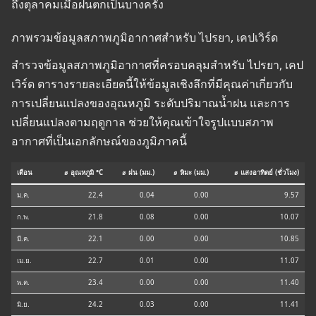
ถึงตุลาคมเมื่อฝนตกเป็นบางครั้ง
ภาพรวมข้อมูลสภาพภูมิอากาศสำหรับ ไปรยา, เคปเวิร์ด
สำรวจข้อมูลสภาพภูมิอากาศที่ครอบคลุมสำหรับ ไปรยา, เคป
เวิร์ด ตารางรายละเอียดนี้ให้ข้อมูลเชิงลึกที่มีคุณค่าเกี่ยวกับ
การเปลี่ยนแปลงของอุณหภูมิ ระดับปริมาณน้ำฝน และการ
เปลี่ยนแปลงตามฤดูกาล ช่วยให้คุณเข้าใจรูปแบบสภาพ
อากาศที่เป็นเอกลักษณ์ของภูมิภาคนี้
เดือน
⌀ อุณหภูมิ °C
⌀ ฝน (มม.)
⌀ หิมะ (มม.)
⌀ แสงอาทิตย์ (ชั่วโมง)
ม.ค.
22.4
0.04
0.00
9.57
ก.พ.
21.8
0.08
0.00
10.07
มี.ค.
22.1
0.00
0.00
10.85
เม.ย.
22.7
0.01
0.00
11.07
พ.ค.
23.4
0.00
0.00
11.40
มิ.ย.
24.2
0.03
0.00
11.41