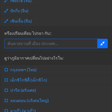
เซี่ยงไฮ้ (จีน)
ปักกิ่ง (จีน)
เซินเจิ้น (จีน)
หรือเปรียบเทียบ ไปรยา กับ::
ดูว่าภูมิอากาศเปลี่ยนไปอย่างไรใน:
กรุงเทพฯ (ไทย)
เม็กซิโกซิตี้ (เม็กซิโก)
ปารีส (ฝรั่งเศส)
ลอนดอน (บริเตนใหญ่)
มาเก๊า (มาเก๊า)