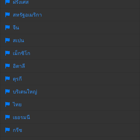
ฝรั่งเศส
สหรัฐอเมริกา
จีน
สเปน
เม็กซิโก
อิตาลี
ตุรกี
บริเตนใหญ่
ไทย
เยอรมนี
กรีซ