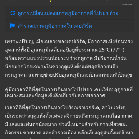
ดูการเปลี่ยนแปลงสภาพภูมิอากาศที่ ไปรยา ด้วย
สำรวจสภาพภูมิอากาศใน เคปเวิร์ด
เพราะเปรียญ, เมืองหลวงของเคปเวิร์ด, มีอากาศแห้งร้อนทรง
อุตส่าห์ทั้งปี อุณหภูมิเฉลี่ยต่อปีอยู่ที่ประมาณ 25°C (77°F)
พร้อมความแปรปรวนน้อยระหว่างฤดูกาล มีปริมาณน้ำฝน
น้อยมากโดยเฉพาะในช่วงฤดูแห้งตั้งแต่พฤศจิกายนถึง
กรกฎาคม ลมพายุช่วยปรับอุณหภูมิและเป็นลมทะเลที่เป็นสุข
คู่มือเวลาที่ดีที่สุดในการเดินทางไปไปรยา เคปเวิร์ด: ฤดูกาลที่
เหมาะสมและข้อมูลเชิงลึกเกี่ยวกับสภาพอากาศ
เวลาที่ดีที่สุดในการเดินทางไปยังเพราเวอร์เด, คาโบเวร์เด,
เป็นระหว่างฤดูแห้งตั้งแต่พฤศจิกายนถึงกรกฎาคมเมื่ออากาศ
มีแสงและฝนตกน้อยมาก ช่วงนี้เหมาะสำหรับการเที่ยวชม,
กิจกรรมชายหาด และสำรวจเมือง หลีกเลี่ยงฤดูฝนตั้งแต่สิงหา