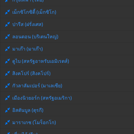
เม็กซิโกซิตี้ (เม็กซิโก)
ปารีส (ฝรั่งเศส)
ลอนดอน (บริเตนใหญ่)
มาเก๊า (มาเก๊า)
ดูไบ (สหรัฐอาหรับเอมิเรตส์)
สิงคโปร์ (สิงคโปร์)
กัวลาลัมเปอร์ (มาเลเซีย)
เมืองนิวยอร์ก (สหรัฐอเมริกา)
อิสตันบูล (ตุรกี)
มาราเกช (โมร็อกโก)