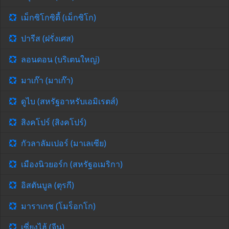
เม็กซิโกซิตี้ (เม็กซิโก)
ปารีส (ฝรั่งเศส)
ลอนดอน (บริเตนใหญ่)
มาเก๊า (มาเก๊า)
ดูไบ (สหรัฐอาหรับเอมิเรตส์)
สิงคโปร์ (สิงคโปร์)
กัวลาลัมเปอร์ (มาเลเซีย)
เมืองนิวยอร์ก (สหรัฐอเมริกา)
อิสตันบูล (ตุรกี)
มาราเกช (โมร็อกโก)
เซี่ยงไฮ้ (จีน)