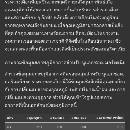
ระหว่างเดือนที่เย็นขึ้นจากพฤศจิกายนถึงกุมภาพันธ์เมื่อ
อุณหภูมิทำให้สะดวกสบายมากขึ้นสำหรับการสำรวจเมือง
และสถานที่รอบ ๆ อีกทั้ง หลีกเลี่ยงการเยือนในช่วงฤดูร้อน
จากพฤษภาคมถึงกันยายน เมื่ออุณหภูมิสามารถกลายเป็นสิ่ง
ที่สุด ถ้าคุณชอบงานทางวัฒนธรรม คิดจะเยือนในช่วงงาน
เทศกาลนวออาคอตนานาชาติ ที่จัดขึ้นในเดือนธันวาคม ซึ่ง
จะแสดงเพลงพื้นเมือง รำและสิ่งที่เป็นประเพณีของมอริตาเนีย
ภาพรวมข้อมูลสภาพภูมิอากาศสำหรับ นูแอกชอต, มอริเตเนีย
สำรวจข้อมูลสภาพภูมิอากาศที่ครอบคลุมสำหรับ นูแอกชอต,
มอริเตเนีย ตารางรายละเอียดนี้ให้ข้อมูลเชิงลึกที่มีคุณค่าเกี่ยว
กับการเปลี่ยนแปลงของอุณหภูมิ ระดับปริมาณน้ำฝน และการ
เปลี่ยนแปลงตามฤดูกาล ช่วยให้คุณเข้าใจรูปแบบสภาพ
อากาศที่เป็นเอกลักษณ์ของภูมิภาคนี้
เดือน
⌀ อุณหภูมิ °C
⌀ ฝน (มม.)
⌀ หิมะ (มม.)
⌀ แสงอาทิตย์ (ชั่วโมง)
ม.ค.
22.1
0.00
0.00
9.51