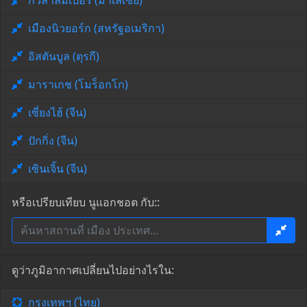
กัวลาลัมเปอร์ (มาเลเซีย)
เมืองนิวยอร์ก (สหรัฐอเมริกา)
อิสตันบูล (ตุรกี)
มาราเกช (โมร็อกโก)
เซี่ยงไฮ้ (จีน)
ปักกิ่ง (จีน)
เซินเจิ้น (จีน)
หรือเปรียบเทียบ นูแอกชอต กับ::
ดูว่าภูมิอากาศเปลี่ยนไปอย่างไรใน:
กรุงเทพฯ (ไทย)