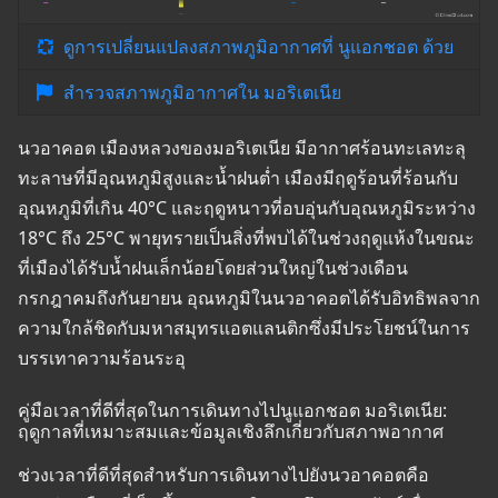
ดูการเปลี่ยนแปลงสภาพภูมิอากาศที่ นูแอกชอต ด้วย
สำรวจสภาพภูมิอากาศใน มอริเตเนีย
นวอาคอต เมืองหลวงของมอริเตเนีย มีอากาศร้อนทะเลทะลุ
ทะลาษที่มีอุณหภูมิสูงและน้ำฝนต่ำ เมืองมีฤดูร้อนที่ร้อนกับ
อุณหภูมิที่เกิน 40°C และฤดูหนาวที่อบอุ่นกับอุณหภูมิระหว่าง
18°C ถึง 25°C พายุทรายเป็นสิ่งที่พบได้ในช่วงฤดูแห้งในขณะ
ที่เมืองได้รับน้ำฝนเล็กน้อยโดยส่วนใหญ่ในช่วงเดือน
กรกฎาคมถึงกันยายน อุณหภูมิในนวอาคอตได้รับอิทธิพลจาก
ความใกล้ชิดกับมหาสมุทรแอตแลนติกซึ่งมีประโยชน์ในการ
บรรเทาความร้อนระอุ
คู่มือเวลาที่ดีที่สุดในการเดินทางไปนูแอกชอต มอริเตเนีย:
ฤดูกาลที่เหมาะสมและข้อมูลเชิงลึกเกี่ยวกับสภาพอากาศ
ช่วงเวลาที่ดีที่สุดสำหรับการเดินทางไปยังนวอาคอตคือ