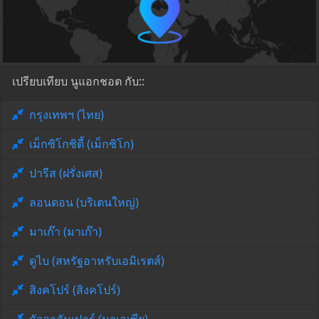
เปรียบเทียบ นูแอกชอต กับ::
กรุงเทพฯ (ไทย)
เม็กซิโกซิตี้ (เม็กซิโก)
ปารีส (ฝรั่งเศส)
ลอนดอน (บริเตนใหญ่)
มาเก๊า (มาเก๊า)
ดูไบ (สหรัฐอาหรับเอมิเรตส์)
สิงคโปร์ (สิงคโปร์)