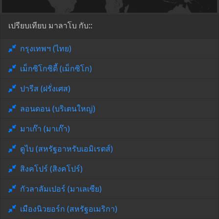
เปรียบเทียบ มาลาโบ กับ::
กรุงเทพฯ (ไทย)
เม็กซิโกซิตี้ (เม็กซิโก)
ปารีส (ฝรั่งเศส)
ลอนดอน (บริเตนใหญ่)
มาเก๊า (มาเก๊า)
ดูไบ (สหรัฐอาหรับเอมิเรตส์)
สิงคโปร์ (สิงคโปร์)
กัวลาลัมเปอร์ (มาเลเซีย)
เมืองนิวยอร์ก (สหรัฐอเมริกา)