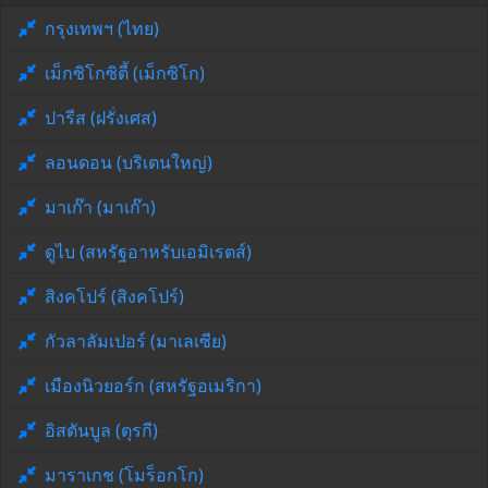
กรุงเทพฯ (ไทย)
เม็กซิโกซิตี้ (เม็กซิโก)
ปารีส (ฝรั่งเศส)
ลอนดอน (บริเตนใหญ่)
มาเก๊า (มาเก๊า)
ดูไบ (สหรัฐอาหรับเอมิเรตส์)
สิงคโปร์ (สิงคโปร์)
กัวลาลัมเปอร์ (มาเลเซีย)
เมืองนิวยอร์ก (สหรัฐอเมริกา)
อิสตันบูล (ตุรกี)
มาราเกช (โมร็อกโก)