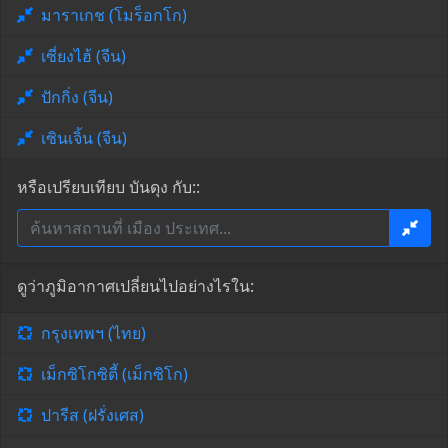
มาราเกช (โมร็อกโก)
เซี่ยงไฮ้ (จีน)
ปักกิ่ง (จีน)
เซินเจิ้น (จีน)
หรือเปรียบเทียบ บันดุง กับ::
ดูว่าภูมิอากาศเปลี่ยนไปอย่างไรใน:
กรุงเทพฯ (ไทย)
เม็กซิโกซิตี้ (เม็กซิโก)
ปารีส (ฝรั่งเศส)