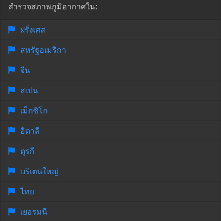
สำรวจสภาพภูมิอากาศใน:
ฝรั่งเศส
สหรัฐอเมริกา
จีน
สเปน
เม็กซิโก
อิตาลี
ตุรกี
บริเตนใหญ่
ไทย
เยอรมนี