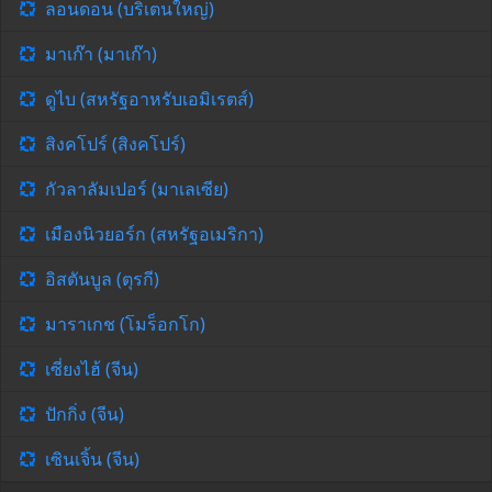
ลอนดอน (บริเตนใหญ่)
มาเก๊า (มาเก๊า)
ดูไบ (สหรัฐอาหรับเอมิเรตส์)
สิงคโปร์ (สิงคโปร์)
กัวลาลัมเปอร์ (มาเลเซีย)
เมืองนิวยอร์ก (สหรัฐอเมริกา)
อิสตันบูล (ตุรกี)
มาราเกช (โมร็อกโก)
เซี่ยงไฮ้ (จีน)
ปักกิ่ง (จีน)
เซินเจิ้น (จีน)