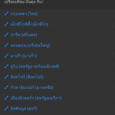
เปรียบเทียบ บันดุง กับ::
กรุงเทพฯ (ไทย)
เม็กซิโกซิตี้ (เม็กซิโก)
ปารีส (ฝรั่งเศส)
ลอนดอน (บริเตนใหญ่)
มาเก๊า (มาเก๊า)
ดูไบ (สหรัฐอาหรับเอมิเรตส์)
สิงคโปร์ (สิงคโปร์)
กัวลาลัมเปอร์ (มาเลเซีย)
เมืองนิวยอร์ก (สหรัฐอเมริกา)
อิสตันบูล (ตุรกี)