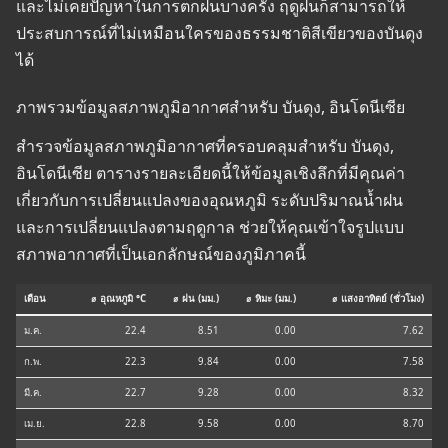
และไม่เคยปัญหาในการตกฝนบางครั้ง ฤดูฝนก็สามารถให้
ประสบการณ์ที่ไม่เหมือนใครของธรรมชาติสีเขียวของบันดุง
ได้
ภาพรวมข้อมูลสภาพภูมิอากาศสำหรับ บันดุง, อินโดนีเซีย
สำรวจข้อมูลสภาพภูมิอากาศที่ครอบคลุมสำหรับ บันดุง,
อินโดนีเซีย ตารางรายละเอียดนี้ให้ข้อมูลเชิงลึกที่มีคุณค่า
เกี่ยวกับการเปลี่ยนแปลงของอุณหภูมิ ระดับปริมาณน้ำฝน
และการเปลี่ยนแปลงตามฤดูกาล ช่วยให้คุณเข้าใจรูปแบบ
สภาพอากาศที่เป็นเอกลักษณ์ของภูมิภาคนี้
เดือน
⌀ อุณหภูมิ °C
⌀ ฝน (มม.)
⌀ หิมะ (มม.)
⌀ แสงอาทิตย์ (ชั่วโมง)
ม.ค.
22.4
8.51
0.00
7.62
ก.พ.
22.3
9.84
0.00
7.58
มี.ค.
22.7
9.28
0.00
8.32
เม.ย.
22.8
9.58
0.00
8.70