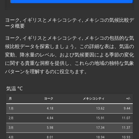
ヨーク, イギリスとメキシコシティ, メキシコの気候比較デ
ータ概要
ヨーク, イギリスとメキシコシティ, メキシコの包括的な気
候比較データを探索しましょう。この詳細な表は、気温の
変動、降水量のレベル、および気候要因による季節の変化
に関する貴重な洞察を提供し、これらの地域の独特な気象
パターンを理解するのに役立ちます。
気温 °C
月
ヨーク
メキシコシティ
+/-
1月
4.18
13.62
9.44
2月
4.84
15.91
11.07
3月
5.98
17.34
11.37
4月
8.01
18.94
10.93