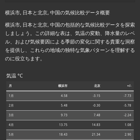
横浜市, 日本と北京, 中国の気候比較データ概要
横浜市, 日本と北京, 中国の包括的な気候比較データを探索
しましょう。この詳細な表は、気温の変動、降水量のレベ
ル、および気候要因による季節の変化に関する貴重な洞察
を提供し、これらの地域の独特な気象パターンを理解する
のに役立ちます。
気温 °C
月
横浜市
北京
+/-
1月
4.58
-3.15
-7.73
2月
5.48
-0.30
-5.78
3月
9.73
7.48
-2.24
4月
13.75
14.83
1.08
5月
18.43
21.34
2.90