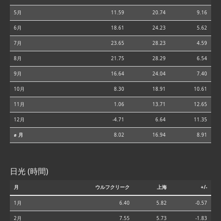
5月
11.59
20.74
9.16
6月
18.61
24.23
5.62
7月
23.65
28.23
4.59
8月
21.75
28.29
6.54
9月
16.64
24.04
7.40
10月
8.30
18.91
10.61
11月
1.06
13.71
12.65
12月
-4.71
6.64
11.35
⌀ 月
8.02
16.94
8.91
日光 (時間)
月
ウルフクリーク
上海
+/-
1月
6.40
5.82
-0.57
2月
7.55
5.73
-1.83