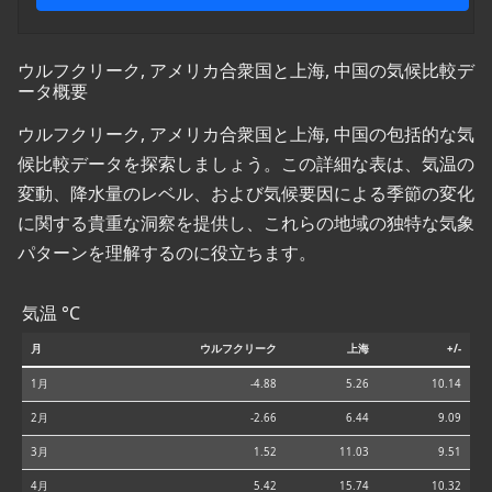
ウルフクリーク, アメリカ合衆国と上海, 中国の気候比較デ
ータ概要
ウルフクリーク, アメリカ合衆国と上海, 中国の包括的な気
候比較データを探索しましょう。この詳細な表は、気温の
変動、降水量のレベル、および気候要因による季節の変化
に関する貴重な洞察を提供し、これらの地域の独特な気象
パターンを理解するのに役立ちます。
気温 °C
月
ウルフクリーク
上海
+/-
1月
-4.88
5.26
10.14
2月
-2.66
6.44
9.09
3月
1.52
11.03
9.51
4月
5.42
15.74
10.32