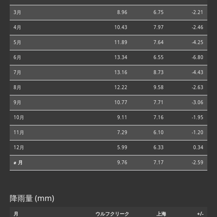
3月
8.96
6.75
-2.21
4月
10.43
7.97
-2.46
5月
11.89
7.64
-4.25
6月
13.34
6.55
-6.80
7月
13.16
8.73
-4.43
8月
12.22
9.58
-2.63
9月
10.77
7.71
-3.06
10月
9.11
7.16
-1.95
11月
7.29
6.10
-1.20
12月
5.99
6.33
0.34
⌀ 月
9.76
7.17
-2.59
降雨量 (mm)
月
ウルフクリーク
上海
+/-