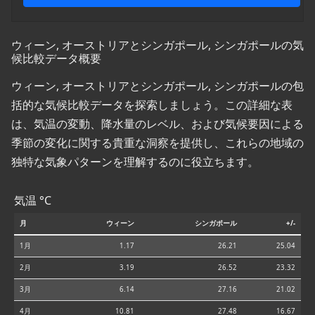
ウィーン, オーストリアとシンガポール, シンガポールの気
候比較データ概要
ウィーン, オーストリアとシンガポール, シンガポールの包
括的な気候比較データを探索しましょう。この詳細な表
は、気温の変動、降水量のレベル、および気候要因による
季節の変化に関する貴重な洞察を提供し、これらの地域の
独特な気象パターンを理解するのに役立ちます。
気温 °C
月
ウィーン
シンガポール
+/-
1月
1.17
26.21
25.04
2月
3.19
26.52
23.32
3月
6.14
27.16
21.02
4月
10.81
27.48
16.67