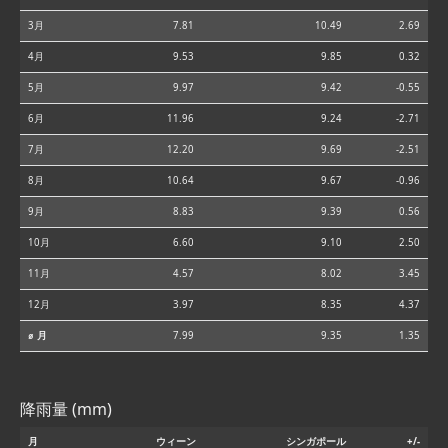
3月
7.81
10.49
2.69
4月
9.53
9.85
0.32
5月
9.97
9.42
-0.55
6月
11.96
9.24
-2.71
7月
12.20
9.69
-2.51
8月
10.64
9.67
-0.96
9月
8.83
9.39
0.56
10月
6.60
9.10
2.50
11月
4.57
8.02
3.45
12月
3.97
8.35
4.37
⌀ 月
7.99
9.35
1.35
降雨量 (mm)
月
ウィーン
シンガポール
+/-