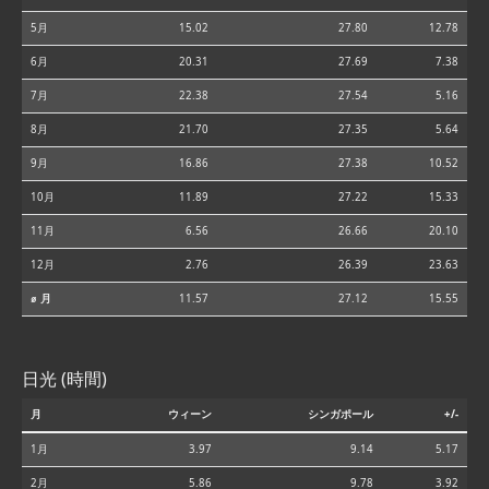
5月
15.02
27.80
12.78
6月
20.31
27.69
7.38
7月
22.38
27.54
5.16
8月
21.70
27.35
5.64
9月
16.86
27.38
10.52
10月
11.89
27.22
15.33
11月
6.56
26.66
20.10
12月
2.76
26.39
23.63
⌀ 月
11.57
27.12
15.55
日光 (時間)
月
ウィーン
シンガポール
+/-
1月
3.97
9.14
5.17
2月
5.86
9.78
3.92