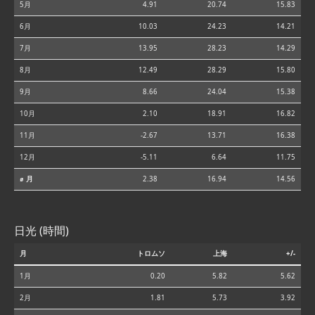
5月
4.91
20.74
15.83
6月
10.03
24.23
14.21
7月
13.95
28.23
14.29
8月
12.49
28.29
15.80
9月
8.66
24.04
15.38
10月
2.10
18.91
16.82
11月
-2.67
13.71
16.38
12月
-5.11
6.64
11.75
⌀ 月
2.38
16.94
14.56
日光 (時間)
月
トロムソ
上海
+/-
1月
0.20
5.82
5.62
2月
1.81
5.73
3.92