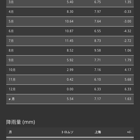
3月
5.40
6.75
1.35
4月
8.30
7.97
-0.33
5月
10.64
7.64
-3.00
6月
10.87
6.55
-4.32
7月
11.45
8.73
-2.72
8月
8.52
9.58
1.06
9月
5.92
7.71
1.79
10月
2.99
7.16
4.17
11月
0.42
6.10
5.68
12月
0.00
6.33
6.33
⌀ 月
5.54
7.17
1.63
降雨量 (mm)
月
トロムソ
上海
+/-