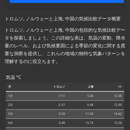
トロムソ, ノルウェーと上海, 中国の気候比較データ概要
トロムソ, ノルウェーと上海, 中国の包括的な気候比較デー
タを探索しましょう。この詳細な表は、気温の変動、降水
量のレベル、および気候要因による季節の変化に関する貴
重な洞察を提供し、これらの地域の独特な気象パターンを
理解するのに役立ちます。
気温 °C
月
トロムソ
上海
+/-
1月
-7.11
5.26
12.38
2月
-5.57
6.44
12.00
3月
-3.59
11.03
14.62
4月
0.48
15.74
15.26