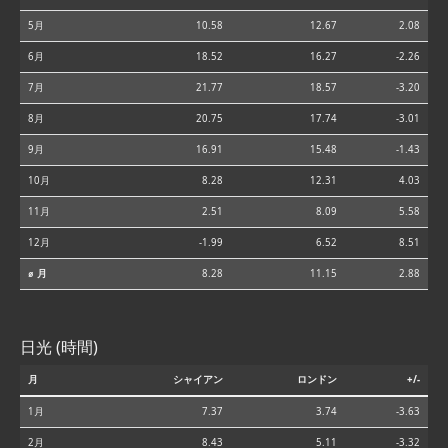
5月
10.58
12.67
2.08
6月
18.52
16.27
-2.26
7月
21.77
18.57
-3.20
8月
20.75
17.74
-3.01
9月
16.91
15.48
-1.43
10月
8.28
12.31
4.03
11月
2.51
8.09
5.58
12月
-1.99
6.52
8.51
⌀ 月
8.28
11.15
2.88
日光 (時間)
月
シャイアン
ロンドン
+/-
1月
7.37
3.74
-3.63
2月
8.43
5.11
-3.32