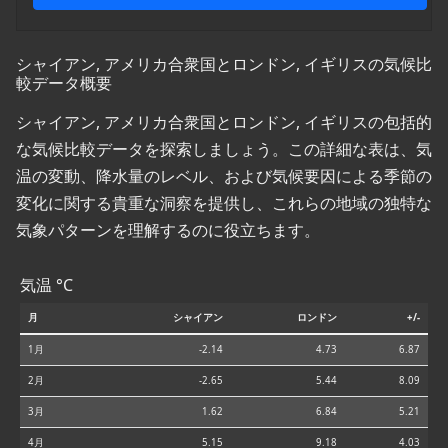
シャイアン, アメリカ合衆国とロンドン, イギリスの気候比
較データ概要
シャイアン, アメリカ合衆国とロンドン, イギリスの包括的
な気候比較データを探索しましょう。この詳細な表は、気
温の変動、降水量のレベル、および気候要因による季節の
変化に関する貴重な洞察を提供し、これらの地域の独特な
気象パターンを理解するのに役立ちます。
気温 °C
月
シャイアン
ロンドン
+/-
1月
-2.14
4.73
6.87
2月
-2.65
5.44
8.09
3月
1.62
6.84
5.21
4月
5.15
9.18
4.03