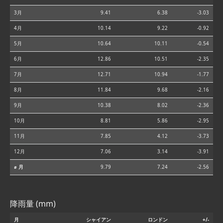
3月
9.41
6.38
-3.03
4月
10.14
9.22
-0.92
5月
10.64
10.11
-0.54
6月
12.86
10.51
-2.35
7月
12.71
10.94
-1.77
8月
11.84
9.68
-2.16
9月
10.38
8.02
-2.36
10月
8.81
5.86
-2.95
11月
7.85
4.12
-3.73
12月
7.06
3.14
-3.91
⌀ 月
9.79
7.24
-2.56
降雨量 (mm)
月
シャイアン
ロンドン
+/-