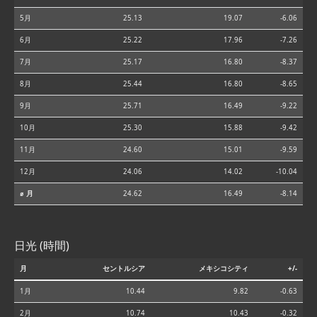
5月
25.13
19.07
-6.06
6月
25.22
17.96
-7.26
7月
25.17
16.80
-8.37
8月
25.44
16.80
-8.65
9月
25.71
16.49
-9.22
10月
25.30
15.88
-9.42
11月
24.60
15.01
-9.59
12月
24.06
14.02
-10.04
⌀ 月
24.62
16.49
-8.14
日光 (時間)
月
セントルシア
メキシコシティ
+/-
1月
10.44
9.82
-0.63
2月
10.74
10.43
-0.32