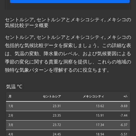
セントルシア, セントルシアとメキシコシティ, メキシコの
気候比較データ概要
セントルシア, セントルシアとメキシコシティ, メキシコの
包括的な気候比較データを探索しましょう。この詳細な表
は、気温の変動、降水量のレベル、および気候要因による
季節の変化に関する貴重な洞察を提供し、これらの地域の
独特な気象パターンを理解するのに役立ちます。
気温 °C
月
セントルシア
メキシコシティ
+/-
1月
23.31
13.62
-9.69
2月
23.35
15.91
-7.44
3月
23.72
17.34
-6.37
4月
24.45
18.94
-5.51