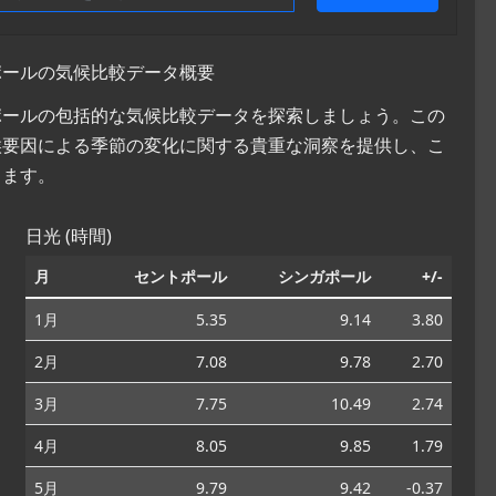
ガポールの気候比較データ概要
ガポールの包括的な気候比較データを探索しましょう。この
候要因による季節の変化に関する貴重な洞察を提供し、こ
ちます。
日光 (時間)
月
セントポール
シンガポール
+/-
1月
5.35
9.14
3.80
2月
7.08
9.78
2.70
3月
7.75
10.49
2.74
4月
8.05
9.85
1.79
5月
9.79
9.42
-0.37