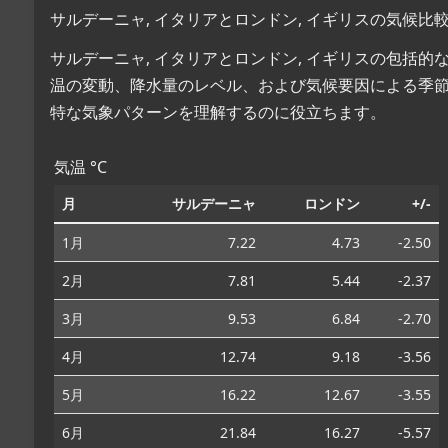
サルデーニャ, イタリアとロンドン, イギリスの気候比
サルデーニャ, イタリアとロンドン, イギリスの包括
温の変動、降水量のレベル、および気候要因による季
特な気象パターンを理解するのに役立ちます。
気温 °C
月
サルデーニャ
ロンドン
+/-
1月
7.22
4.73
-2.50
2月
7.81
5.44
-2.37
3月
9.53
6.84
-2.70
4月
12.74
9.18
-3.56
5月
16.22
12.67
-3.55
6月
21.84
16.27
-5.57