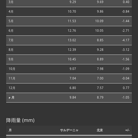
3月
9.29
9.69
0.40
4月
10.70
9.86
-0.84
5月
11.53
10.09
-1.44
6月
12.76
10.05
-2.71
7月
13.02
8.85
-4.17
8月
12.39
9.28
-3.12
9月
10.45
8.89
-1.56
10月
9.07
7.98
-1.09
11月
7.04
7.00
-0.04
12月
6.80
7.57
0.77
⌀ 月
9.84
8.79
-1.05
降雨量 (mm)
月
サルデーニャ
北京
+/-