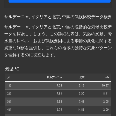
サルデーニャ, イタリアと北京, 中国の気候比較データ概要
サルデーニャ, イタリアと北京, 中国の包括的な気候比較デ
ータを探索しましょう。この詳細な表は、気温の変動、降
水量のレベル、および気候要因による季節の変化に関する
貴重な洞察を提供し、これらの地域の独特な気象パターン
を理解するのに役立ちます。
気温 °C
月
サルデーニャ
北京
+/-
1月
7.22
-3.15
-10.37
2月
7.81
-0.30
-8.11
3月
9.53
7.48
-2.05
4月
12.74
14.83
2.09