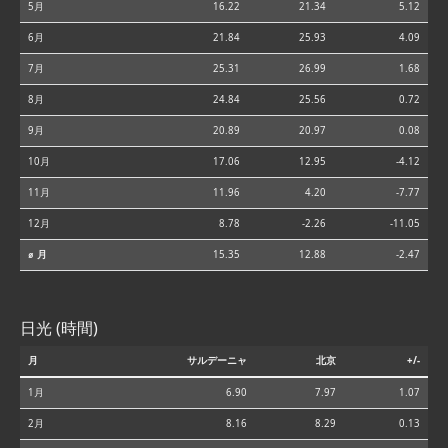
5月
16.22
21.34
5.12
6月
21.84
25.93
4.09
7月
25.31
26.99
1.68
8月
24.84
25.56
0.72
9月
20.89
20.97
0.08
10月
17.06
12.95
-4.12
11月
11.96
4.20
-7.77
12月
8.78
-2.26
-11.05
⌀ 月
15.35
12.88
-2.47
日光 (時間)
月
サルデーニャ
北京
+/-
1月
6.90
7.97
1.07
2月
8.16
8.29
0.13