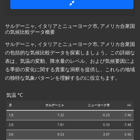
サルデーニャ, イタリアとニューヨーク市, アメリカ合衆国
の気候比較データ概要
サルデーニャ, イタリアとニューヨーク市, アメリカ合衆国
の包括的な気候比較データを探索しましょう。この詳細な
表は、気温の変動、降水量のレベル、および気候要因によ
る季節の変化に関する貴重な洞察を提供し、これらの地域
の独特な気象パターンを理解するのに役立ちます。
気温 °C
月
サルデーニャ
ニューヨーク市
+/-
1月
7.22
-0.23
-7.46
2月
7.81
0.33
-7.48
3月
9.53
3.97
-5.56