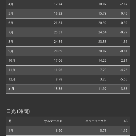
4月
12.74
10.07
-2.67
5月
16.22
15.79
-0.43
6月
21.84
20.92
-0.92
7月
25.31
24.54
-0.77
8月
24.84
23.53
-1.31
9月
20.89
20.07
-0.81
10月
17.06
14.25
-2.81
11月
11.96
7.20
-4.76
12月
8.78
3.25
-5.53
⌀ 月
15.35
11.97
-3.38
日光 (時間)
月
サルデーニャ
ニューヨーク市
+/-
1月
6.90
5.78
-1.12