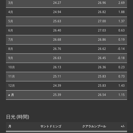
3月
24.27
26.96
2.69
4月
24.94
26.82
1.88
5月
25.63
27.00
1.37
6月
26.40
27.03
0.63
7月
26.68
26.86
0.19
8月
26.76
26.62
-0.14
9月
26.63
26.45
-0.18
10月
26.13
26.36
0.23
11月
25.11
25.83
0.73
12月
24.39
25.83
1.43
⌀ 月
25.39
26.54
1.15
日光 (時間)
月
サントドミンゴ
クアラルンプール
+/-