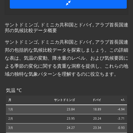
サントドミンゴ, ドミニカ共和国とドバイ, アラブ首長国連
邦の気候比較データ概要
サントドミンゴ, ドミニカ共和国とドバイ, アラブ首長国連
邦の包括的な気候比較データを探索しましょう。この詳細
な表は、気温の変動、降水量のレベル、および気候要因に
よる季節の変化に関する貴重な洞察を提供し、これらの地
域の独特な気象パターンを理解するのに役立ちます。
気温 °C
月
サントドミンゴ
ドバイ
+/-
1月
23.84
18.89
-4.94
2月
23.95
20.24
-3.71
3月
24.27
23.34
-0.93