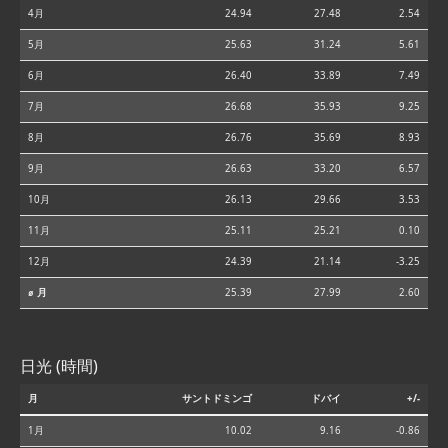
4月
24.94
27.48
2.54
5月
25.63
31.24
5.61
6月
26.40
33.89
7.49
7月
26.68
35.93
9.25
8月
26.76
35.69
8.93
9月
26.63
33.20
6.57
10月
26.13
29.66
3.53
11月
25.11
25.21
0.10
12月
24.39
21.14
-3.25
⌀ 月
25.39
27.99
2.60
日光 (時間)
月
サントドミンゴ
ドバイ
+/-
1月
10.02
9.16
-0.86