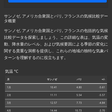
サンノゼ, アメリカ合衆国とパリ, フランスの気候比較デー
タ概要
サンノゼ, アメリカ合衆国とパリ, フランスの包括的な気候
比較データを探索しましょう。この詳細な表は、気温の変
動、降水量のレベル、および気候要因による季節の変化に
関する貴重な洞察を提供し、これらの地域の独特な気象パ
ターンを理解するのに役立ちます。
気温 °C
月
サンノゼ
パリ
+/-
1月
10.41
4.80
-5.61
2月
11.11
5.54
-5.57
3月
12.57
7.73
-4.84
4月
14.44
10.73
-3.70