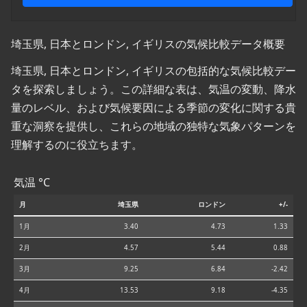
埼玉県, 日本とロンドン, イギリスの気候比較データ概要
埼玉県, 日本とロンドン, イギリスの包括的な気候比較デー
タを探索しましょう。この詳細な表は、気温の変動、降水
量のレベル、および気候要因による季節の変化に関する貴
重な洞察を提供し、これらの地域の独特な気象パターンを
理解するのに役立ちます。
気温 °C
月
埼玉県
ロンドン
+/-
1月
3.40
4.73
1.33
2月
4.57
5.44
0.88
3月
9.25
6.84
-2.42
4月
13.53
9.18
-4.35