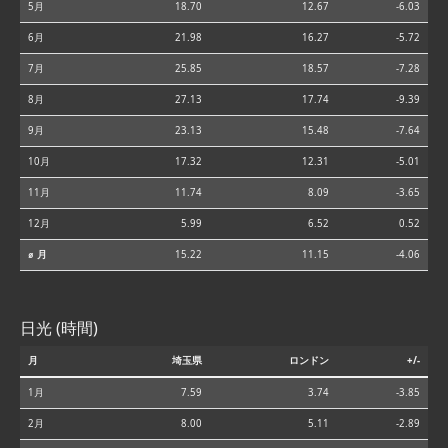
5月
18.70
12.67
-6.03
6月
21.98
16.27
-5.72
7月
25.85
18.57
-7.28
8月
27.13
17.74
-9.39
9月
23.13
15.48
-7.64
10月
17.32
12.31
-5.01
11月
11.74
8.09
-3.65
12月
5.99
6.52
0.52
⌀ 月
15.22
11.15
-4.06
日光 (時間)
月
埼玉県
ロンドン
+/-
1月
7.59
3.74
-3.85
2月
8.00
5.11
-2.89