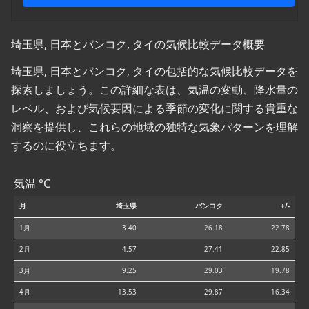
埼玉県, 日本とバンコク, タイの気候比較データ概要
埼玉県, 日本とバンコク, タイの包括的な気候比較データを
探索しましょう。この詳細な表は、気温の変動、降水量の
レベル、および気候要因による季節の変化に関する貴重な
洞察を提供し、これらの地域の独特な気象パターンを理解
するのに役立ちます。
気温 °C
月
埼玉県
バンコク
+/-
1月
3.40
26.18
22.78
2月
4.57
27.41
22.85
3月
9.25
29.03
19.78
4月
13.53
29.87
16.34