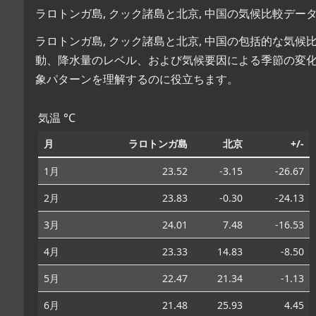
ラロトンガ島, クック諸島と北京, 中国の気候比較デー
ラロトンガ島, クック諸島と北京, 中国の包括的な気
動、降水量のレベル、および気候要因による季節の変
象パターンを理解するのに役立ちます。
気温 °C
月
ラロトンガ島
北京
+/-
1月
23.52
-3.15
-26.67
2月
23.83
-0.30
-24.13
3月
24.01
7.48
-16.53
4月
23.33
14.83
-8.50
5月
22.47
21.34
-1.13
6月
21.48
25.93
4.45