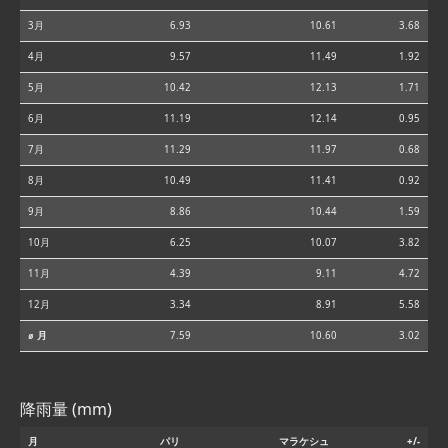
3月
6.93
10.61
3.68
4月
9.57
11.49
1.92
5月
10.42
12.13
1.71
6月
11.19
12.14
0.95
7月
11.29
11.97
0.68
8月
10.49
11.41
0.92
9月
8.86
10.44
1.59
10月
6.25
10.07
3.82
11月
4.39
9.11
4.72
12月
3.34
8.91
5.58
⌀ 月
7.59
10.60
3.02
降雨量 (mm)
月
パリ
マラケシュ
+/-