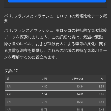
パリ, フランスとマラケシュ, モロッコの気候比較データ概
要
パリ, フランスとマラケシュ, モロッコの包括的な気候比較
データを探索しましょう。この詳細な表は、気温の変動、
降水量のレベル、および気候要因による季節の変化に関す
る貴重な洞察を提供し、これらの地域の独特な気象パター
ンを理解するのに役立ちます。
気温 °C
月
パリ
マラケシュ
+/-
1月
4.80
13.34
8.54
2月
5.54
14.81
9.26
3月
7.73
16.63
8.91
4月
10.73
18.19
7.45