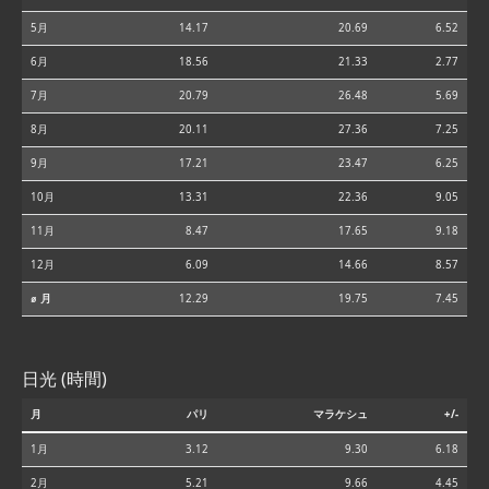
5月
14.17
20.69
6.52
6月
18.56
21.33
2.77
7月
20.79
26.48
5.69
8月
20.11
27.36
7.25
9月
17.21
23.47
6.25
10月
13.31
22.36
9.05
11月
8.47
17.65
9.18
12月
6.09
14.66
8.57
⌀ 月
12.29
19.75
7.45
日光 (時間)
月
パリ
マラケシュ
+/-
1月
3.12
9.30
6.18
2月
5.21
9.66
4.45