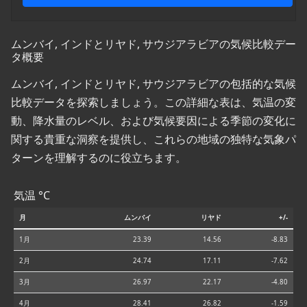
ムンバイ, インドとリヤド, サウジアラビアの気候比較デー
タ概要
ムンバイ, インドとリヤド, サウジアラビアの包括的な気候
比較データを探索しましょう。この詳細な表は、気温の変
動、降水量のレベル、および気候要因による季節の変化に
関する貴重な洞察を提供し、これらの地域の独特な気象パ
ターンを理解するのに役立ちます。
気温 °C
月
ムンバイ
リヤド
+/-
1月
23.39
14.56
-8.83
2月
24.74
17.11
-7.62
3月
26.97
22.17
-4.80
4月
28.41
26.82
-1.59