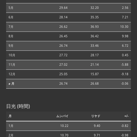
5月
29.64
32.20
2.56
6月
28.14
35.35
7.21
7月
26.62
36.93
10.30
8月
26.45
36.42
9.98
9月
26.74
33.46
6.72
10月
27.72
28.17
0.45
11月
27.02
21.14
-5.88
12月
25.05
15.87
-9.18
⌀ 月
26.74
26.68
-0.06
日光 (時間)
月
ムンバイ
リヤド
+/-
1月
10.22
9.40
-0.82
2月
10.70
9.71
-0.98