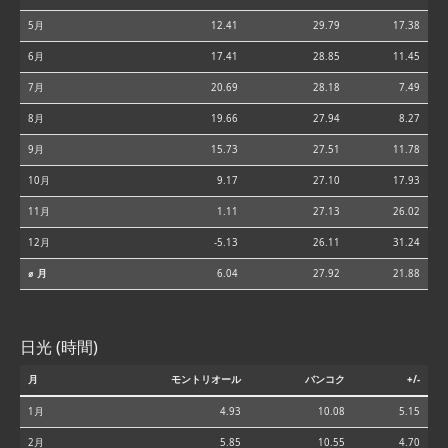
5月
12.41
29.79
17.38
6月
17.41
28.85
11.45
7月
20.69
28.18
7.49
8月
19.66
27.94
8.27
9月
15.73
27.51
11.78
10月
9.17
27.10
17.93
11月
1.11
27.13
26.02
12月
-5.13
26.11
31.24
⌀ 月
6.04
27.92
21.88
日光 (時間)
月
モントリオール
バンコク
+/-
1月
4.93
10.08
5.15
2月
5.85
10.55
4.70