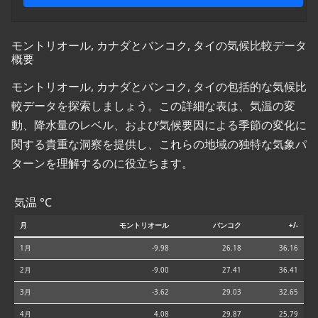
モントリオール, カナダとバンコク, タイの気候比較データ
概要
モントリオール, カナダとバンコク, タイの包括的な気候比
較データを探索しましょう。この詳細な表は、気温の変
動、降水量のレベル、および気候要因による季節の変化に
関する貴重な洞察を提供し、これらの地域の独特な気象パ
ターンを理解するのに役立ちます。
気温 °C
月
モントリオール
バンコク
+/-
1月
-9.98
26.18
36.16
2月
-9.00
27.41
36.41
3月
-3.62
29.03
32.65
4月
4.08
29.87
25.79