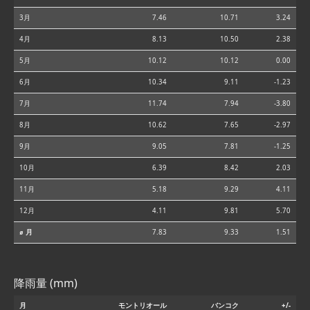
3月
7.46
10.71
3.24
4月
8.13
10.50
2.38
5月
10.12
10.12
0.00
6月
10.34
9.11
-1.23
7月
11.74
7.94
-3.80
8月
10.62
7.65
-2.97
9月
9.05
7.81
-1.25
10月
6.39
8.42
2.03
11月
5.18
9.29
4.11
12月
4.11
9.81
5.70
⌀ 月
7.83
9.33
1.51
降雨量 (mm)
月
モントリオール
バンコク
+/-