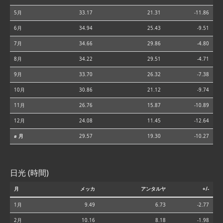
5月
33.17
21.31
-11.86
6月
34.94
25.43
-9.51
7月
34.66
29.86
-4.80
8月
34.22
29.51
-4.71
9月
33.70
26.32
-7.38
10月
30.86
21.12
-9.74
11月
26.76
15.87
-10.89
12月
24.08
11.45
-12.64
⌀ 月
29.57
19.30
-10.27
日光 (時間)
月
メッカ
アンタルヤ
+/-
1月
9.49
6.73
-2.77
2月
10.16
8.18
-1.98