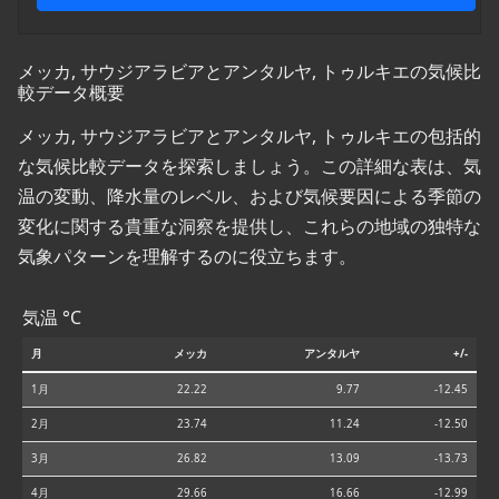
メッカ, サウジアラビアとアンタルヤ, トゥルキエの気候比
較データ概要
メッカ, サウジアラビアとアンタルヤ, トゥルキエの包括的
な気候比較データを探索しましょう。この詳細な表は、気
温の変動、降水量のレベル、および気候要因による季節の
変化に関する貴重な洞察を提供し、これらの地域の独特な
気象パターンを理解するのに役立ちます。
気温 °C
月
メッカ
アンタルヤ
+/-
1月
22.22
9.77
-12.45
2月
23.74
11.24
-12.50
3月
26.82
13.09
-13.73
4月
29.66
16.66
-12.99