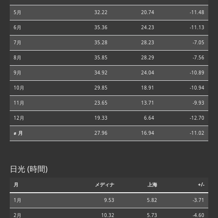
5月
32.22
20.74
-11.48
6月
35.36
24.23
-11.13
7月
35.28
28.23
-7.05
8月
35.85
28.29
-7.56
9月
34.92
24.04
-10.89
10月
29.85
18.91
-10.94
11月
23.65
13.71
-9.93
12月
19.33
6.64
-12.70
⌀ 月
27.96
16.94
-11.02
日光 (時間)
月
メディナ
上海
+/-
1月
9.53
5.82
-3.71
2月
10.32
5.73
-4.60