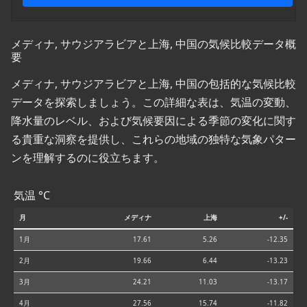
メディナ, サウジアラビアと上海, 中国の気候比較データ概
要
メディナ, サウジアラビアと上海, 中国の包括的な気候比較
データを探索しましょう。この詳細な表は、気温の変動、
降水量のレベル、および気候要因による季節の変化に関す
る貴重な洞察を提供し、これらの地域の独特な気象パター
ンを理解するのに役立ちます。
気温 °C
月
メディナ
上海
+/-
1月
17.61
5.26
-12.35
2月
19.66
6.44
-13.23
3月
24.21
11.03
-13.17
4月
27.56
15.74
-11.82