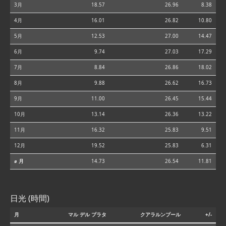
3月
18.57
26.96
8.38
4月
16.01
26.82
10.80
5月
12.53
27.00
14.47
6月
9.74
27.03
17.29
7月
8.84
26.86
18.02
8月
9.88
26.62
16.73
9月
11.00
26.45
15.44
10月
13.14
26.36
13.22
11月
16.32
25.83
9.51
12月
19.52
25.83
6.31
⌀ 月
14.73
26.54
11.81
日光 (時間)
月
マル デル プラタ
クアラルンプール
+/-