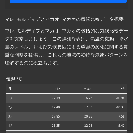
マレ, モルディブとマカオ, マカオの気候比較データ概要
マレ, モルディブとマカオ, マカオの包括的な気候比較デー
タを探索しましょう。この詳細な表は、気温の変動、降水
量のレベル、および気候要因による季節の変化に関する貴
重な洞察を提供し、これらの地域の独特な気象パターンを
理解するのに役立ちます。
気温 °C
月
マレ
マカオ
+/-
1月
27.19
16.23
-10.96
2月
27.40
17.03
-10.37
3月
27.85
20.26
-7.59
4月
28.35
22.93
-5.42