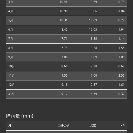
3月
10.48
9.69
-0.79
4月
10.90
9.86
-1.04
5月
10.31
10.09
-0.22
6月
8.42
10.05
1.64
7月
7.71
8.85
1.14
8月
7.73
9.28
1.55
9月
7.80
8.89
1.09
10月
8.60
7.98
-0.62
11月
9.55
7.00
-2.55
12月
9.18
7.57
-1.61
⌀ 月
9.17
8.79
-0.37
降雨量 (mm)
月
コルカタ
北京
+/-