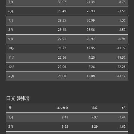
5月
30.07
21.34
-8.73
6月
29.49
25.93
-3.56
7月
28.35
26.99
-1.36
8月
28.15
25.56
-2.59
9月
27.91
20.97
-6.94
10月
26.72
12.95
-13.77
11月
23.56
4.20
-19.37
12月
20.00
-2.26
-22.26
⌀ 月
26.00
12.88
-13.12
日光 (時間)
月
コルカタ
北京
+/-
1月
9.41
7.97
-1.44
2月
9.92
8.29
-1.62