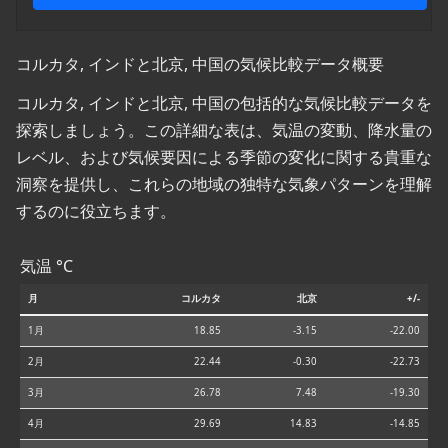
コルカタ, インドと北京, 中国の気候比較データ概要
コルカタ, インドと北京, 中国の包括的な気候比較データを
探索しましょう。この詳細な表は、気温の変動、降水量の
レベル、および気候要因による季節の変化に関する貴重な
洞察を提供し、これらの地域の独特な気象パターンを理解
するのに役立ちます。
気温 °C
月
コルカタ
北京
+/-
1月
18.85
-3.15
-22.00
2月
22.44
-0.30
-22.73
3月
26.78
7.48
-19.30
4月
29.69
14.83
-14.85