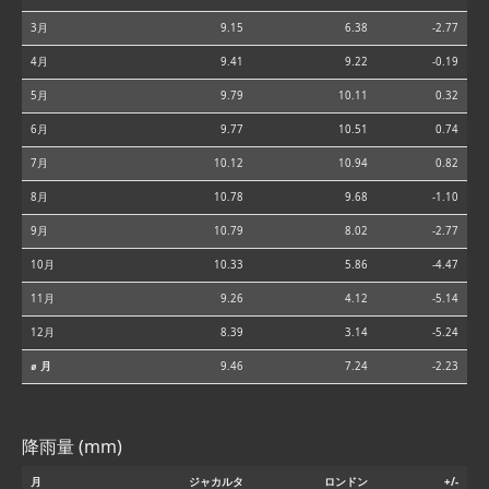
3月
9.15
6.38
-2.77
4月
9.41
9.22
-0.19
5月
9.79
10.11
0.32
6月
9.77
10.51
0.74
7月
10.12
10.94
0.82
8月
10.78
9.68
-1.10
9月
10.79
8.02
-2.77
10月
10.33
5.86
-4.47
11月
9.26
4.12
-5.14
12月
8.39
3.14
-5.24
⌀ 月
9.46
7.24
-2.23
降雨量 (mm)
月
ジャカルタ
ロンドン
+/-