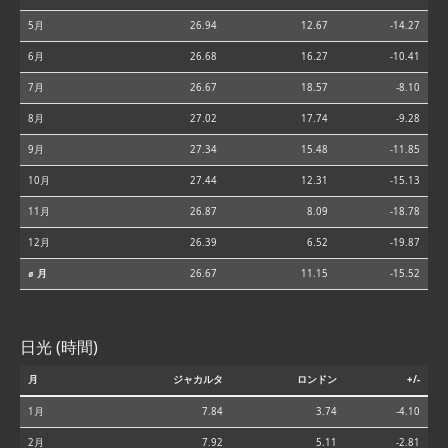
5月
26.94
12.67
-14.27
6月
26.68
16.27
-10.41
7月
26.67
18.57
-8.10
8月
27.02
17.74
-9.28
9月
27.34
15.48
-11.85
10月
27.44
12.31
-15.13
11月
26.87
8.09
-18.78
12月
26.39
6.52
-19.87
⌀ 月
26.67
11.15
-15.52
日光 (時間)
月
ジャカルタ
ロンドン
+/-
1月
7.84
3.74
-4.10
2月
7.92
5.11
-2.81