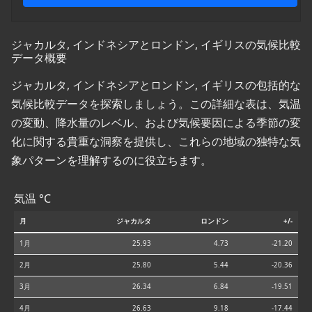
ジャカルタ, インドネシアとロンドン, イギリスの気候比較
データ概要
ジャカルタ, インドネシアとロンドン, イギリスの包括的な
気候比較データを探索しましょう。この詳細な表は、気温
の変動、降水量のレベル、および気候要因による季節の変
化に関する貴重な洞察を提供し、これらの地域の独特な気
象パターンを理解するのに役立ちます。
気温 °C
月
ジャカルタ
ロンドン
+/-
1月
25.93
4.73
-21.20
2月
25.80
5.44
-20.36
3月
26.34
6.84
-19.51
4月
26.63
9.18
-17.44